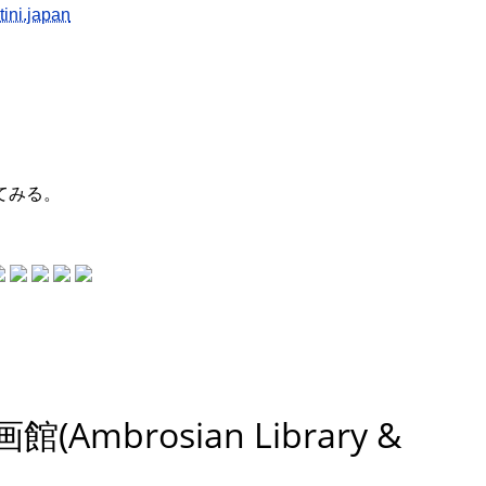
ini.japan
ってみる。
brosian Library &