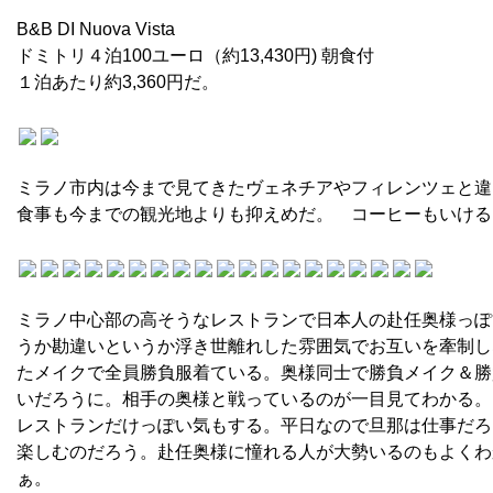
B&B DI Nuova Vista
ドミトリ４泊100ユーロ（約13,430円) 朝食付
１泊あたり約3,360円だ。
ミラノ市内は今まで見てきたヴェネチアやフィレンツェと違
食事も今までの観光地よりも抑えめだ。 コーヒーもいける
ミラノ中心部の高そうなレストランで日本人の赴任奥様っぽ
うか勘違いというか浮き世離れした雰囲気でお互いを牽制し
たメイクで全員勝負服着ている。奥様同士で勝負メイク＆勝
いだろうに。相手の奥様と戦っているのが一目見てわかる。
レストランだけっぽい気もする。平日なので旦那は仕事だろ
楽しむのだろう。赴任奥様に憧れる人が大勢いるのもよくわ
ぁ。