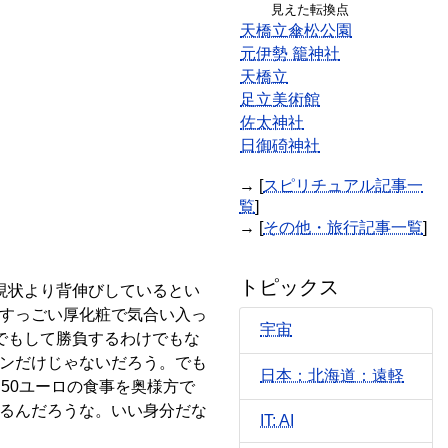
見えた転換点
天橋立傘松公園
元伊勢 籠神社
天橋立
足立美術館
佐太神社
日御碕神社
→ [
スピリチュアル記事一
覧
]
→ [
その他・旅行記事一覧
]
トピックス
現状より背伸びしているとい
すっごい厚化粧で気合い入っ
宇宙
でもして勝負するわけでもな
ンだけじゃないだろう。でも
日本：北海道：遠軽
50ユーロの食事を奥様方で
るんだろうな。いい身分だな
IT: AI