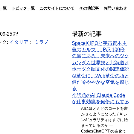
一覧
トピック一覧
このサイトについて
その他記事
お問い合わせ
最新の記事
-09-25 記
ック:
イタリア
：
ミラノ
SpaceX IPOと宇宙資本主
義のカルマ — P/S 100倍
の裏にある、未来へのツケ
ガンダム世界観と北海道オ
ホーツク圏文化の関連仮説
AI革命に、Web革命の頃と
似た冷ややかな空気を感じ
る
今話題のAI Claude Code
が仕事効率を何倍にもする
AIにほとんどのコードを書
かせるようになった / AIシ
ンギュラリティはすでに始
まっているのか ―
Codex(ChatGPT)の進化で