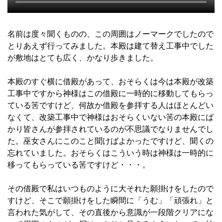
名前は度々聞くものの、この周囲はノーマークでしたので
とりあえず行ってみました。本殿は建て替え工事中でした
が敷地はとても広く、かなり歩きました。
本殿のすぐ横に借殿があって、おそらくは今は本殿が改築
工事中ですから神様はこの借殿に一時的に移動してもらっ
ている筈ですけど、何故か借殿を参拝する人はほとんどい
なくて、改築工事中で神様はおそらくいない筈の本殿にば
かり皆さんが参拝されているのが不思議でなりませんでし
た。巫女さんにこのこと聞けばよかったですけど、聞くの
忘れていました。おそらくはこういう時は神様は一時的に
移ってもらっている筈ですけど・・・。
その借殿で私はいつものように大それた願掛けをしたので
すけど、そこで願掛けをした瞬間に「うむ」「頑張れ」と
言われた気がして、その直後から意識が一段階クリアにな