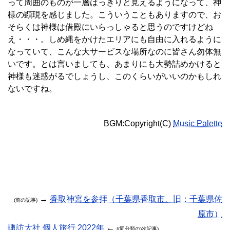
って周囲のものが一層はっきりと見えるようになって、神
様の顕現を感じました。こういうこともありますので、お
そらくは神様は借殿にいらっしゃると思うのですけどね
え・・・。しめ縄をかけたエリアにも自由に入れるように
なっていて、こんな大サービスな場所なのに皆さん勿体無
いです。とは言いましても、あまりにも大勢詰めかけると
神様も迷惑がるでしょうし、このくらいがいいのかもしれ
ないですね。
BGM:Copyright(C)
Music Palette
→
香取神宮を参拝（千葉県香取市、旧：千葉県佐
(前の記事)
原市）
諏訪大社 個人旅行 2022年
←
((同分類の)次記事)