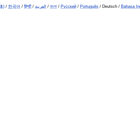
体)
/
한국어
/
हिन्दी
/
العربية
/
বাংলা
/
Русский
/
Português
/ Deutsch /
Bahasa In