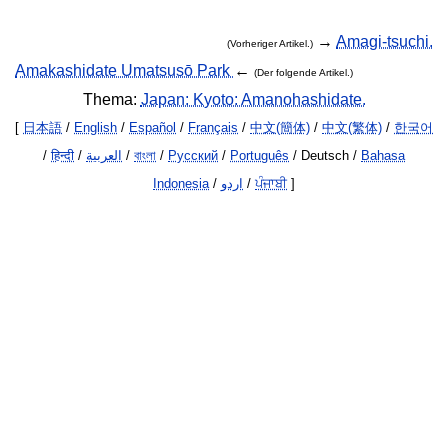
→
Amagi-tsuchi.
(Vorheriger Artikel.)
Amakashidate Umatsusō Park
←
(Der folgende Artikel.)
Thema:
Japan: Kyoto: Amanohashidate.
[
日本語
/
English
/
Español
/
Français
/
中文(簡体)
/
中文(繁体)
/
한국어
/
हिन्दी
/
العربية
/
বাংলা
/
Русский
/
Português
/ Deutsch /
Bahasa
Indonesia
/
اردو
/
ਪੰਜਾਬੀ
]