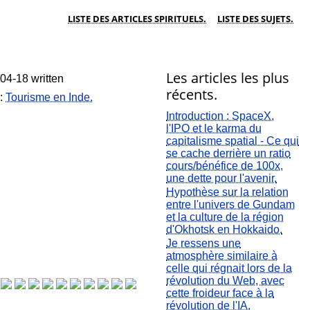
LISTE DES ARTICLES SPIRITUELS.
LISTE DES SUJETS.
Les articles les plus
04-18 written
récents.
.:
Tourisme en Inde.
Introduction : SpaceX,
l'IPO et le karma du
capitalisme spatial - Ce qui
se cache derrière un ratio
cours/bénéfice de 100x,
une dette pour l'avenir.
Hypothèse sur la relation
entre l'univers de Gundam
et la culture de la région
d'Okhotsk en Hokkaido.
Je ressens une
atmosphère similaire à
celle qui régnait lors de la
révolution du Web, avec
cette froideur face à la
révolution de l'IA.