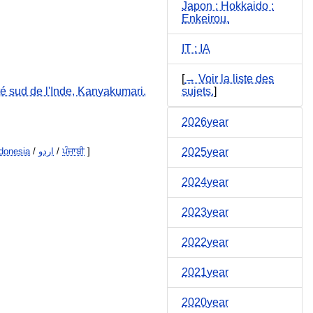
Japon : Hokkaido :
Enkeirou.
IT : IA
[
→ Voir la liste des
té sud de l'Inde, Kanyakumari.
sujets.
]
2026year
donesia
/
اردو
/
ਪੰਜਾਬੀ
]
2025year
2024year
2023year
2022year
2021year
2020year