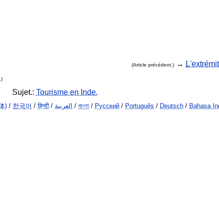
→
L'extrémi
(Article précédent.)
.)
Sujet.:
Tourisme en Inde.
体)
/
한국어
/
हिन्दी
/
العربية
/
বাংলা
/
Русский
/
Português
/
Deutsch
/
Bahasa In