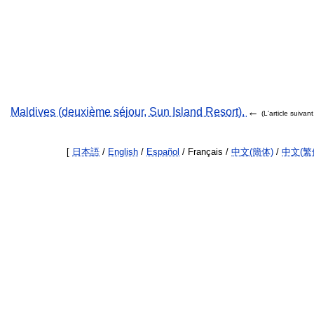
Maldives (deuxième séjour, Sun Island Resort).
←
(L'article suivant
[
日本語
/
English
/
Español
/ Français /
中文(簡体)
/
中文(繁