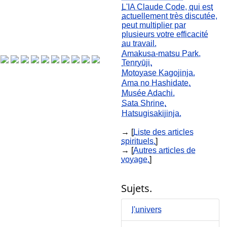
L'IA Claude Code, qui est
actuellement très discutée,
peut multiplier par
plusieurs votre efficacité
au travail.
Amakusa-matsu Park,
Tenryūji.
Motoyase Kagojinja.
Ama no Hashidate.
Musée Adachi.
Sata Shrine.
Hatsugisakijinja.
→ [
Liste des articles
spirituels.
]
→ [
Autres articles de
voyage.
]
Sujets.
l'univers