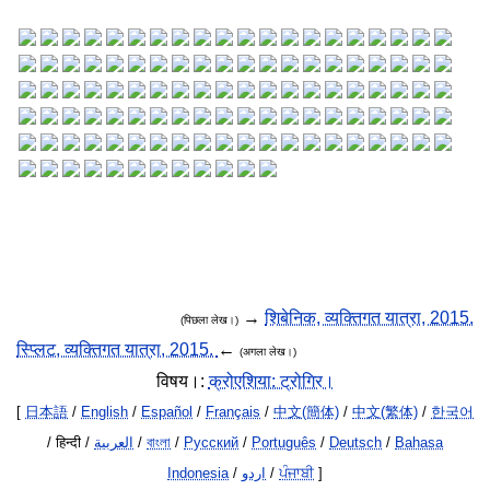
→
शिबेनिक, व्यक्तिगत यात्रा, 2015.
(पिछला लेख।)
स्प्लिट, व्यक्तिगत यात्रा, 2015.
←
(अगला लेख।)
विषय।:
क्रोएशिया: ट्रोगिर।
[
日本語
/
English
/
Español
/
Français
/
中文(簡体)
/
中文(繁体)
/
한국어
/ हिन्दी /
العربية
/
বাংলা
/
Русский
/
Português
/
Deutsch
/
Bahasa
Indonesia
/
اردو
/
ਪੰਜਾਬੀ
]