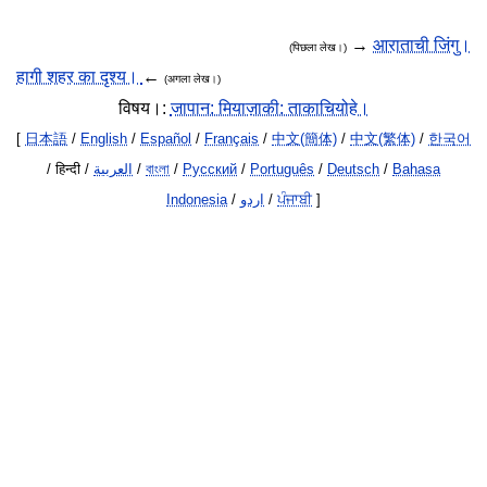
→
आराताची जिंगु।
(पिछला लेख।)
हागी शहर का दृश्य।
←
(अगला लेख।)
विषय।:
जापान: मियाज़ाकी: ताकाचियोहे।
[
日本語
/
English
/
Español
/
Français
/
中文(簡体)
/
中文(繁体)
/
한국어
/ हिन्दी /
العربية
/
বাংলা
/
Русский
/
Português
/
Deutsch
/
Bahasa
Indonesia
/
اردو
/
ਪੰਜਾਬੀ
]