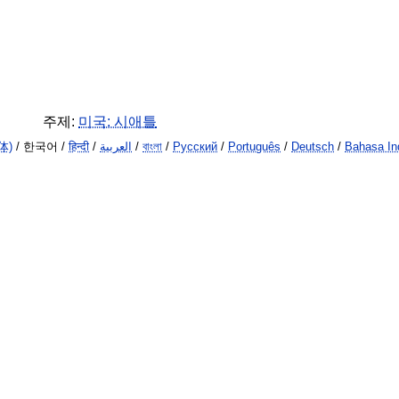
주제:
미국: 시애틀
体)
/ 한국어 /
हिन्दी
/
العربية
/
বাংলা
/
Русский
/
Português
/
Deutsch
/
Bahasa In