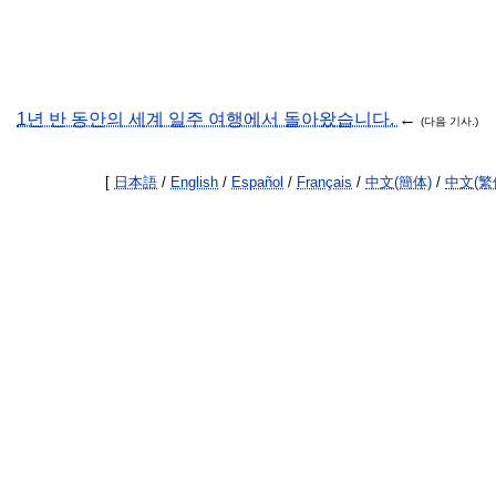
1년 반 동안의 세계 일주 여행에서 돌아왔습니다.
←
(다음 기사.)
[
日本語
/
English
/
Español
/
Français
/
中文(簡体)
/
中文(繁