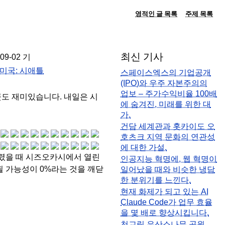
영적인 글 목록
주제 목록
최신 기사
-09-02 기
미국: 시애틀
스페이스엑스의 기업공개
(IPO)와 우주 자본주의의
업보 – 주가수익비율 100배
곳도 재미있습니다. 내일은 시
에 숨겨진, 미래를 위한 대
가.
건담 세계관과 홋카이도 오
호츠크 지역 문화의 연관성
에 대한 가설.
렸을 때 시즈오카시에서 열린
인공지능 혁명에, 웹 혁명이
될 가능성이 0%라는 것을 깨닫
일어났을 때와 비슷한 냉담
한 분위기를 느낀다.
현재 화제가 되고 있는 AI
Claude Code가 업무 효율
을 몇 배로 향상시킵니다.
천교립 우산소나무 공원