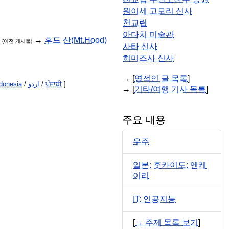
원이세 고모리 신사
천교립
아다치 미술관
→
후드 산(Mt.Hood)
(이전 게시물)
사타 신사
히미즈사 신사
→ [
영적인 글 목록
]
donesia
/
اردو
/
ਪੰਜਾਬੀ
]
→ [
기타/여행 기사 목록
]
주요 내용
우주
일본: 홋카이도: 엔케
이리
IT: 인공지능
[
→ 주제 목록 보기
]