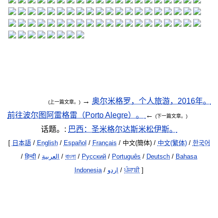
→
奥尔米格罗，个人旅游，2016年。
(上一篇文章。)
前往波尔图阿雷格雷（Porto Alegre）。
←
(下一篇文章。)
话题。:
巴西：圣米格尔达斯米松伊斯。
[
日本語
/
English
/
Español
/
Français
/ 中文(簡体) /
中文(繁体)
/
한국어
/
हिन्दी
/
العربية
/
বাংলা
/
Русский
/
Português
/
Deutsch
/
Bahasa
Indonesia
/
اردو
/
ਪੰਜਾਬੀ
]