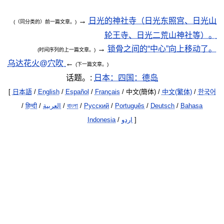
→
日光的神社寺（日光东照宫、日光山
(（同分类的）前一篇文章。)
轮王寺、日光二荒山神社等）。
→
锁骨之间的“中心”向上移动了。
(时间序列的上一篇文章。)
乌达花火@穴吹
←
(下一篇文章。)
话题。:
日本：四国：德岛
[
日本語
/
English
/
Español
/
Français
/ 中文(簡体) /
中文(繁体)
/
한국어
/
हिन्दी
/
العربية
/
বাংলা
/
Русский
/
Português
/
Deutsch
/
Bahasa
Indonesia
/
اردو
]