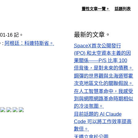
靈性文章一覽。
話題列表
最新的文章。
-01-16 記。
。:
阿根廷：科連特斯省。
SpaceX首次公開發行
(IPO) 和太空資本主義的因
果關係——P/S 比率 100
倍背後，是對未來的債務。
鋼彈的世界觀與北海道鄂霍
次克地區文化的關聯假說。
在人工智慧革命中，我感受
到與網際網路革命時期相似
的冷淡氛圍。
目前話題的 AI Claude
Code 可以將工作效率提高
數倍。
天橋立傘松公園