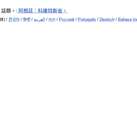
話題。:
阿根廷：科連特斯省。
体) /
한국어
/
हिन्दी
/
العربية
/
বাংলা
/
Русский
/
Português
/
Deutsch
/
Bahasa In