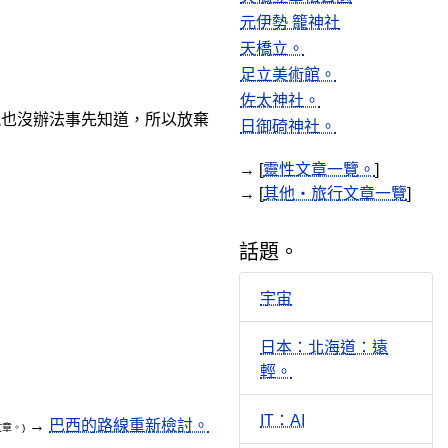
元伊勢 籠神社
天橋立。
足立美術館。
佐太神社。
況也沒辦法事先知道，所以放棄
日御碕神社。
→ [
靈性文章一覽。
]
→ [
其他・旅行文章一覽
]
話題。
宇宙
日本：北海道：遠
輕。
IT：AI
→
巴西的路線重新檢討。
文章。)