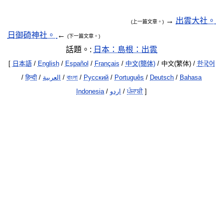
→
出雲大社。
(上一篇文章。)
日御碕神社。
←
(下一篇文章。)
話題。:
日本：島根：出雲
[
日本語
/
English
/
Español
/
Français
/
中文(簡体)
/ 中文(繁体) /
한국어
/
हिन्दी
/
العربية
/
বাংলা
/
Русский
/
Português
/
Deutsch
/
Bahasa
Indonesia
/
اردو
/
ਪੰਜਾਬੀ
]