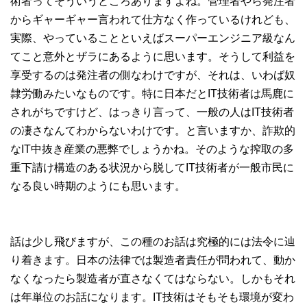
術者ってそういうところありますよね。管理者やら発注者
からギャーギャー言われて仕方なく作っているけれども、
実際、やっていることといえばスーパーエンジニア級なん
てこと意外とザラにあるように思います。そうして利益を
享受するのは発注者の側なわけですが、それは、いわば奴
隷労働みたいなものです。特に日本だとIT技術者は馬鹿に
されがちですけど、はっきり言って、一般の人はIT技術者
の凄さなんてわからないわけです。と言いますか、詐欺的
なIT中抜き産業の悪弊でしょうかね。そのような搾取の多
重下請け構造のある状況から脱してIT技術者が一般市民に
なる良い時期のようにも思います。
話は少し飛びますが、この種のお話は究極的には法令に辿
り着きます。日本の法律では製造者責任が問われて、動か
なくなったら製造者が直さなくてはならない。しかもそれ
は年単位のお話になります。IT技術はそもそも環境が変わ