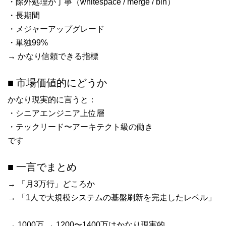
・除外処理が丁寧（whitespace / merge / bin）
・長期間
・メジャーアップグレード
・単独99%
→ かなり信頼できる指標
■ 市場価値的にどうか
かなり現実的に言うと：
・シニアエンジニア上位層
・テックリード〜アーキテクト級の働き
です
■ 一言でまとめ
→ 「月3万行」どころか
→ 「1人で大規模システムの基盤刷新を完走したレベル」
→ 1000万 → 1200〜1400万はかなり現実的