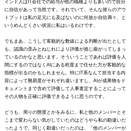
インド人はIT会社での給与が他の職種よりも多いので自分
に自信があって当然です。それでいて、そんな彼らのアウ
トプットは私の足元にも及ばないのに何故か自信満々、と
いうめんどくさい状況に私はいるわけです。
でもまあ、こうして客観的な数値による判断が出たとして
も、認識の歪みとねじれにより評価が捻じ曲がってしまっ
ているのかなと思います。そういうことであれば評価を人
間にするのではなくAIにある程度まで任せた方が客観的な
指標が出るのかもしれません。特にIT系なんて担当する内
容によって難易度がそれぞれ違いますし、AIが成果物をド
キュメントまで含めて評価して人事査定することによって
その人物を正確に評価できるように思うのです。
どうも、周りの態度とかをみるに、私と他のメンバーとそ
こまで変わらない気がしていたのはどうやら私の勘違いだ
ったようで。同じく勘違いだったのは、「他のメンバーが