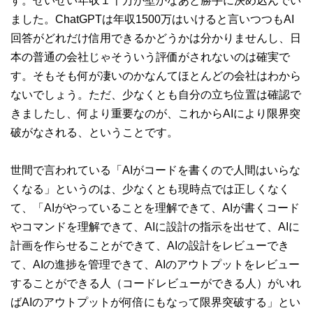
す。せいぜい年収１千万が壁かなあと勝手に決め込んでい
ました。ChatGPTは年収1500万はいけると言いつつもAI
回答がどれだけ信用できるかどうかは分かりませんし、日
本の普通の会社じゃそういう評価がされないのは確実で
す。そもそも何が凄いのかなんてほとんどの会社はわから
ないでしょう。ただ、少なくとも自分の立ち位置は確認で
きましたし、何より重要なのが、これからAIにより限界突
破がなされる、ということです。
世間で言われている「AIがコードを書くので人間はいらな
くなる」というのは、少なくとも現時点では正しくなく
て、「AIがやっていることを理解できて、AIが書くコード
やコマンドを理解できて、AIに設計の指示を出せて、AIに
計画を作らせることができて、AIの設計をレビューでき
て、AIの進捗を管理できて、AIのアウトプットをレビュー
することができる人（コードレビューができる人）がいれ
ばAIのアウトプットが何倍にもなって限界突破する」とい