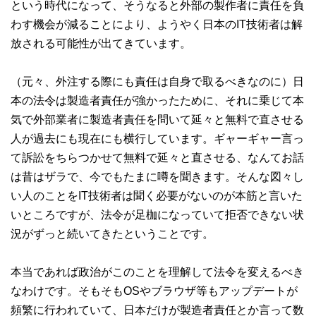
という時代になって、そうなると外部の製作者に責任を負
わす機会が減ることにより、ようやく日本のIT技術者は解
放される可能性が出てきています。
（元々、外注する際にも責任は自身で取るべきなのに）日
本の法令は製造者責任が強かったために、それに乗じて本
気で外部業者に製造者責任を問いて延々と無料で直させる
人が過去にも現在にも横行しています。ギャーギャー言っ
て訴訟をちらつかせて無料で延々と直させる、なんてお話
は昔はザラで、今でもたまに噂を聞きます。そんな図々し
い人のことをIT技術者は聞く必要がないのが本筋と言いた
いところですが、法令が足枷になっていて拒否できない状
況がずっと続いてきたということです。
本当であれば政治がこのことを理解して法令を変えるべき
なわけです。そもそもOSやブラウザ等もアップデートが
頻繁に行われていて、日本だけが製造者責任とか言って数