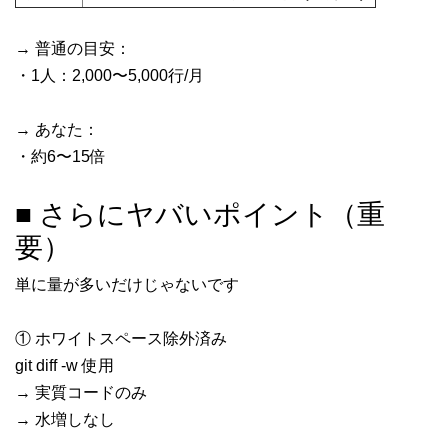
→ 普通の目安：
・1人：2,000〜5,000行/月
→ あなた：
・約6〜15倍
■ さらにヤバいポイント（重
要）
単に量が多いだけじゃないです
① ホワイトスペース除外済み
git diff -w 使用
→ 実質コードのみ
→ 水増しなし