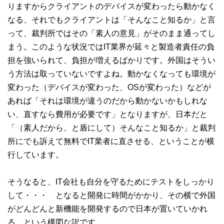
りますからクライアントのデバイスが変わったら動かなく
なる、それでもクライアントは「そんなこと知るか」と言
って、裁判所ではその「素人の意見」がそのまま通ってし
まう。このような状況ではIT業界が延々と製造者責任の負
担を強いられて、負担が増えるばかりです。外国はそうい
う方法は取っていないですよね。動かなくなっても環境が
変わった（デバイスが変わった、OSが変わった）などが
あれば「それは環境が違うのだから動かないかもしれな
い、直すなら費用が必要です」となりますが、日本だと
「（素人だから、と盾にして）そんなこと知るか」と裁判
所にでも訴えて無料でIT業者に直させる、ということが横
行しています。
そうなると、IT会社も自分を守るためにテストをしっかり
して・・・ となると開発に時間がかかり、その横で外国
がどんどんと新機能を開発するので日本が置いていかれ
る、という構図な訳です。