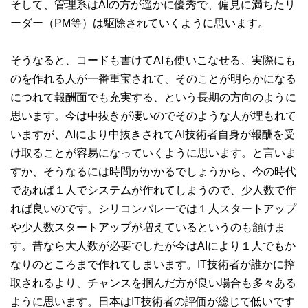
そして、管理系はAIの方が遥かに優秀で、偏見に満ちたリ
ーダー（PM等）は駆除されていくように思います。
そうなると、コードも書けてAIも使いこなせる、実際にも
のを作れる人が一番重宝されて、そのことが明らかになる
につれて報酬面でも充実する、という長期の方向のように
思います。今は中抜きが凄いのでそのような人が埋もれて
いますが、AIにより中抜きされてAI技術者自身が報酬を受
け取ることが容易になっていくように思います。と言いま
すか、そうなるには時間がかかるでしょうから、今の時代
であれば１人でシステムが作れてしまうので、少人数で作
れば良いのです。シリコンバレーでは１人スタートアップ
や少人数スタートアップが増えているというのも頷けま
す。昔なら大人数が必要でしたが今はAIにより１人でもか
なりのところまで作れてしまいます。IT技術者が誰かに搾
取されるより、チャンスを掴んだ方が良い場合も多々ある
ように思います。日本はIT技術者の評価が総じて低いです