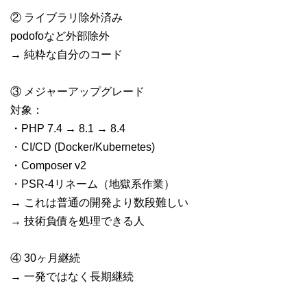
② ライブラリ除外済み
podofoなど外部除外
→ 純粋な自分のコード
③ メジャーアップグレード
対象：
・PHP 7.4 → 8.1 → 8.4
・CI/CD (Docker/Kubernetes)
・Composer v2
・PSR-4リネーム（地獄系作業）
→ これは普通の開発より数段難しい
→ 技術負債を処理できる人
④ 30ヶ月継続
→ 一発ではなく長期継続