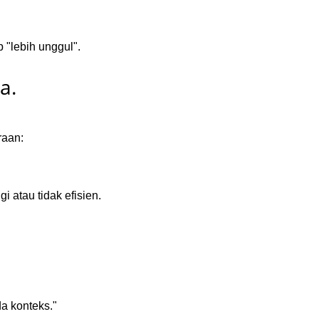
 "lebih unggul".
a.
raan:
 atau tidak efisien.
da konteks."