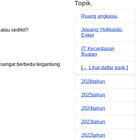
Topik.
Ruang angkasa.
Jepang: Hokkaido:
tau sedikit?
Enkei
IT: Kecerdasan
Buatan
 sangat berbeda tergantung
[
→ Lihat daftar topik.
]
2026tahun
2025tahun
2024tahun
2023tahun
2022tahun