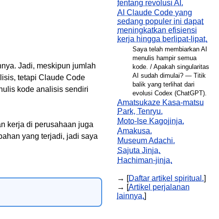
tentang revolusi AI.
AI Claude Code yang
sedang populer ini dapat
meningkatkan efisiensi
kerja hingga berlipat-lipat.
Saya telah membiarkan AI
menulis hampir semua
nnya. Jadi, meskipun jumlah
kode. / Apakah singularitas
AI sudah dimulai? ― Titik
isis, tetapi Claude Code
balik yang terlihat dari
is kode analisis sendiri
evolusi Codex (ChatGPT).
Amatsukaze Kasa-matsu
Park, Tenryu.
Moto-Ise Kagojinja.
n kerja di perusahaan juga
Amakusa.
ahan yang terjadi, jadi saya
Museum Adachi.
Sajuta Jinja.
Hachiman-jinja.
→ [
Daftar artikel spiritual.
]
→ [
Artikel perjalanan
lainnya.
]