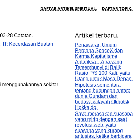
DAFTAR ARTIKEL SPIRITUAL.
DAFTAR TOPIK.
Artikel terbaru.
03-28 Catatan.
.:
IT: Kecerdasan Buatan
Penawaran Umum
Perdana SpaceX dan
Karma Kapitalisme
Antariksa – Apa yang
Tersembunyi di Balik
Rasio P/S 100 Kali, yaitu
Utang untuk Masa Depan.
ai menggunakannya sekitar
Hipotesis sementara
tentang hubungan antara
dunia Gundam dan
budaya wilayah Okhotsk,
Hokkaido.
Saya merasakan suasana
yang mirip dengan saat
revolusi web, yaitu
suasana yang kurang
antusias, ketika berbicara