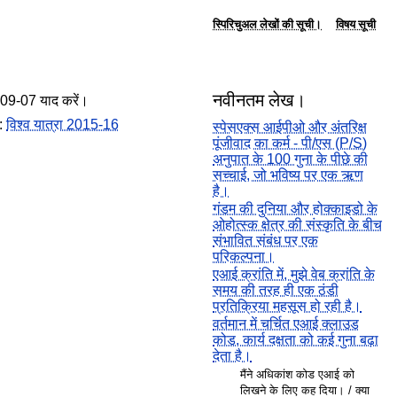
स्पिरिचुअल लेखों की सूची।
विषय सूची
नवीनतम लेख।
09-07 याद करें।
:
विश्व यात्रा 2015-16
स्पेसएक्स आईपीओ और अंतरिक्ष
पूंजीवाद का कर्म - पी/एस (P/S)
अनुपात के 100 गुना के पीछे की
सच्चाई, जो भविष्य पर एक ऋण
है।
गंडम की दुनिया और होक्काइडो के
ओहोत्स्क क्षेत्र की संस्कृति के बीच
संभावित संबंध पर एक
परिकल्पना।
एआई क्रांति में, मुझे वेब क्रांति के
समय की तरह ही एक ठंडी
प्रतिक्रिया महसूस हो रही है।
वर्तमान में चर्चित एआई क्लाउड
कोड, कार्य दक्षता को कई गुना बढ़ा
देता है।
मैंने अधिकांश कोड एआई को
लिखने के लिए कह दिया। / क्या