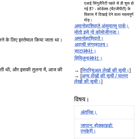
एआई सिंगुलैरिटी पहले से ही शुरू हो
गई है? - कोडेक्स (चैटजीपीटी) के
विकास में दिखाई देने वाला महत्वपूर्ण
मोड़।
अमानोहाशिदाते अंसुमात्सु पार्क।
मोतो इसे नो कोमोजीनजा।
अमानोहाशिदाते।
ालने के लिए इस्तेमाल किया जाता था।
अदाची संग्रहालय।
साटा神社।
हिमिज़ुना神社।
सकती थी, और इसकी तुलना में, आज की
→ [
स्पिरिचुअल लेखों की सूची।
]
→ [
अन्य लेखों की सूची / यात्रा
लेखों की सूची।
]
विषय।
अंतरिक्ष।
जापान: होक्काइडो:
एनकेरी।