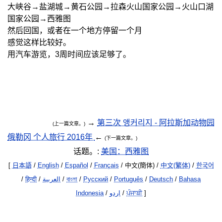
大峡谷→盐湖城→黄石公园→拉森火山国家公园→火山口湖
国家公园→西雅图
然后回国，或者在一个地方停留一个月
感觉这样比较好。
用汽车游览，3周时间应该足够了。
→
第三次 앵커리지 - 阿拉斯加动物园
(上一篇文章。)
俄勒冈 个人旅行 2016年
←
(下一篇文章。)
话题。:
美国：西雅图
[
日本語
/
English
/
Español
/
Français
/ 中文(簡体) /
中文(繁体)
/
한국어
/
हिन्दी
/
العربية
/
বাংলা
/
Русский
/
Português
/
Deutsch
/
Bahasa
Indonesia
/
اردو
/
ਪੰਜਾਬੀ
]