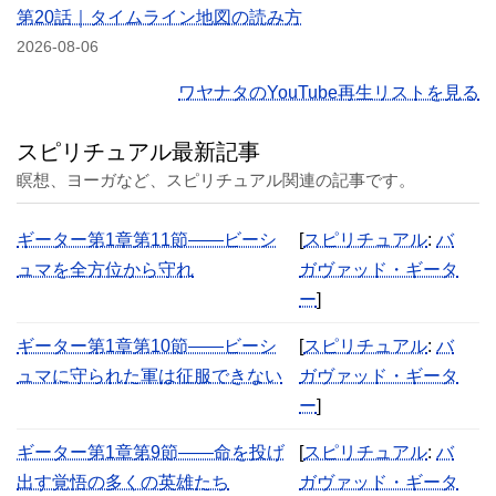
第20話｜タイムライン地図の読み方
2026-08-06
ワヤナタのYouTube再生リストを見る
スピリチュアル最新記事
瞑想、ヨーガなど、スピリチュアル関連の記事です。
ギーター第1章第11節――ビーシ
[
スピリチュアル
:
バ
ュマを全方位から守れ
ガヴァッド・ギータ
ー
]
ギーター第1章第10節――ビーシ
[
スピリチュアル
:
バ
ュマに守られた軍は征服できない
ガヴァッド・ギータ
ー
]
ギーター第1章第9節――命を投げ
[
スピリチュアル
:
バ
出す覚悟の多くの英雄たち
ガヴァッド・ギータ