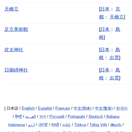
天橋立
[
日本
：
京
都
：
天橋立
]
足立美術館
[
日本
：
島
根
]
佐太神社
[
日本
：
島
根
：
出雲
]
日御碕神社
[
日本
：
島
根
：
出雲
]
[ 日本語 /
English
/
Español
/
Français
/
中文(簡体)
/
中文(繁体)
/
한국어
/
हिन्दी
/
العربية
/
বাংলা
/
Русский
/
Português
/
Deutsch
/
Bahasa
Indonesia
/
اردو
/
ਪੰਜਾਬੀ
/
मराठी
/
தமிழ்
/
Türkçe
/
Tiếng Việt
/
తెలుగు
/