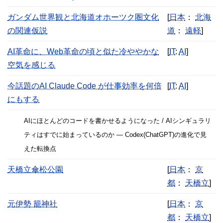
ガンダム世界観と北海道オホーツク圏文化
[
日本
：
北海
の関連仮説
道
：
遠軽
]
AI革命に、Web革命の頃と似た冷ややかな
[
IT
:
AI
]
空気を感じる
今話題のAI Claude Code が仕事効率を何倍
[
IT
:
AI
]
にもする
AIにほとんどのコードを書かせるようになった / AIシンギュラリ
ティはすでに始まっているのか ― Codex(ChatGPT)の進化で見
えた転換点
天橋立傘松公園
[
日本
：
京
都
：
天橋立
]
元伊勢 籠神社
[
日本
：
京
都
：
天橋立
]