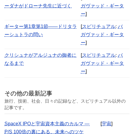
ーダナがドローナ先生に近づく
ガヴァッド・ギータ
ー
]
ギーター第1章第1節――ドリタラ
[
スピリチュアル
:
バ
ーシュトラの問い
ガヴァッド・ギータ
ー
]
クリシュナがアルジュナの御者に
[
スピリチュアル
:
バ
なるまで
ガヴァッド・ギータ
ー
]
その他の最新記事
旅行、技術、社会、日々の記録など、スピリチュアル以外の
記事です。
SpaceX IPOと宇宙資本主義のカルマ —
[
宇宙
]
P/S 100倍の裏にある、未来へのツケ