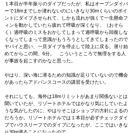
１本目が半年振りのダイブだったが、私はオープンダイバ
ーで18mまでしか潜れないのにいきなり30mくらいのポイ
ントにダイブさせられて、しかも流れが強くて一生懸命フ
ィンを動かしていたら疲れて呼吸が深くなり、（おそら
く）過呼吸のミスをおかしてしまって過呼吸から回復しな
くなってしまって意識がもうろうとしてきてしまったので
ヤバイと思い、一旦ダイブを停止して陸上に戻る。潜り始
めてからこの間、6分。 こういうところで無理をする人
が事故を起こすのかなと思った。
やはり、深い海に潜るための知識が足りていないので機会
があったらアドバンスコースの講習を受けたい。
それにしても、海外は18mリミットがあまり関係ないとは
聞いていたが、リゾートホテルではかなり気にしていたよ
うな気がしたのに、やはりそこはショップの方針によるの
だろうか。リゾートホテルでは１本目が必ずチェックダイ
ブでハウスリーフでのダイブになったが、ここではいきな
り30m潜ることになったので。