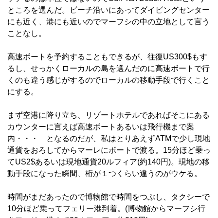
ところを選んだ。ビーチ沿いにあってダイビングセンター
にも近く、港にも近いのでマーフシの中の立地として言う
ことなし。
高速ボートを予約することもできるが、往復US300$もす
るし、せっかくローカルの島を選んだのに高速ボートで行
くのも違う感じがするのでローカルの移動手段で行くこと
にする。
まず空港に降り立ち、リゾートホテルであればそこにある
カウンターに言えば高速ボートあるいは飛行機まで案
内・・・ となるのだが、私はとりあえずATMで少し現地
通貨をおろしてからマーレにボートで渡る。15分ほど乗っ
てUS2$あるいは現地通貨20ルフィア(約140円)。現地の移
動手段になった瞬間、桁が１つくらい違うのがウケる。
時間がまだあったので博物館で時間をつぶし、タクシーで
10分ほど乗ってフェリー港到着。(博物館からマーフシ行