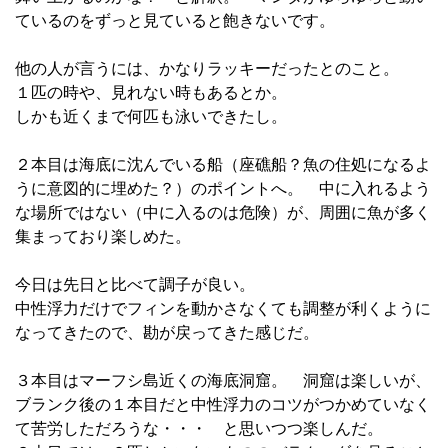
ているのをずっと見ていると飽きないです。
他の人が言うには、かなりラッキーだったとのこと。
１匹の時や、見れない時もあるとか。
しかも近くまで何匹も泳いできたし。
２本目は海底に沈んでいる船（座礁船？魚の住処になるよ
うに意図的に埋めた？）のポイントへ。 中に入れるよう
な場所ではない（中に入るのは危険）が、周囲に魚が多く
集まっており楽しめた。
今日は先日と比べて調子が良い。
中性浮力だけでフィンを動かさなくても調整が利くように
なってきたので、勘が戻ってきた感じだ。
３本目はマーフシ島近くの海底洞窟。 洞窟は楽しいが、
ブランク後の１本目だと中性浮力のコツがつかめていなく
て苦労しただろうな・・・ と思いつつ楽しんだ。