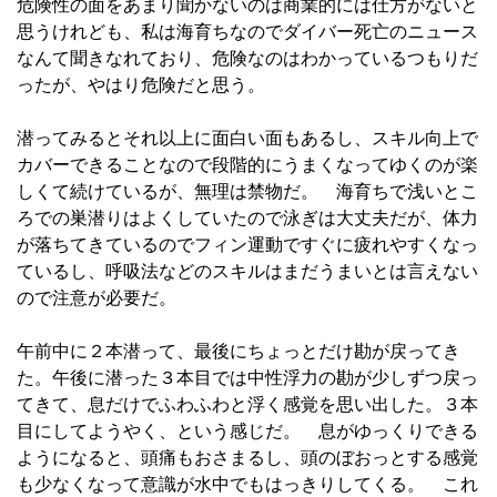
危険性の面をあまり聞かないのは商業的には仕方がないと
思うけれども、私は海育ちなのでダイバー死亡のニュース
なんて聞きなれており、危険なのはわかっているつもりだ
ったが、やはり危険だと思う。
潜ってみるとそれ以上に面白い面もあるし、スキル向上で
カバーできることなので段階的にうまくなってゆくのが楽
しくて続けているが、無理は禁物だ。 海育ちで浅いとこ
ろでの巣潜りはよくしていたので泳ぎは大丈夫だが、体力
が落ちてきているのでフィン運動ですぐに疲れやすくなっ
ているし、呼吸法などのスキルはまだうまいとは言えない
ので注意が必要だ。
午前中に２本潜って、最後にちょっとだけ勘が戻ってき
た。午後に潜った３本目では中性浮力の勘が少しずつ戻っ
てきて、息だけでふわふわと浮く感覚を思い出した。３本
目にしてようやく、という感じだ。 息がゆっくりできる
ようになると、頭痛もおさまるし、頭のぼおっとする感覚
も少なくなって意識が水中でもはっきりしてくる。 これ