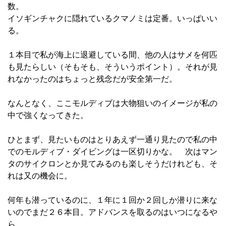
数。
イソギンチャクに隠れているクマノミは定番。いっぱいい
る。
１本目で私が海上に退避している間、他の人はサメを何匹
も見たらしい（そもそも、そういうポイント）。それが見
れなかったのはちょっと残念だが安全第一だ。
なんとなく、ここモルディブは大物狙いのイメージが私の
中で強くなってきた。
ひとまず、見たいものはとりあえず一通り見たので私の中
でのモルディブ・ダイビングは一区切りかな。 次はマン
タのサイクロンとか見てみるのも楽しそうだけれども、そ
れは又の機会に。
何年も潜っているのに、１年に１回か２回しか潜りに来な
いのでまだ２６本目。アドバンスを取るのはいつになるや
ら。