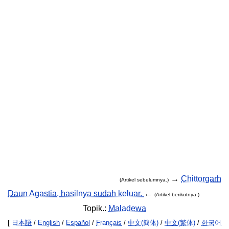
→
Chittorgarh
(Artikel sebelumnya.)
Daun Agastia, hasilnya sudah keluar.
←
(Artikel berikutnya.)
Topik.:
Maladewa
[
日本語
/
English
/
Español
/
Français
/
中文(簡体)
/
中文(繁体)
/
한국어