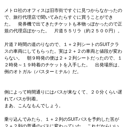
メトロ社のオフィスは旧市街ですぐに見つからなかったの
で、旅行代理店で聞いてみたらすぐに買うことができ
た。 発券機で出てきたチケットも本物っぽかったので正
規の代理店ぽかった。 片道５５リラ（約２５００円）。
片道７時間の道のりなので、１＋２列シートのSUITクラ
スの車両にしてもらった。実は２＋２の車両と値段が変わ
らない。 朝９時発の便は２＋２列シートだったので、１
２時発～１９時着のチケットを入手した。 出発場所は、
例のオトガル（バスターミナル）だ。
例によって時間通りにはバスが来なくて、２０分くらい遅
れてバスが到着。
まあ、こんなもんでしょう。
乗り込んでみたら、１＋２列のSUITバスを予約した筈が
２＋２列の普通のバスに変わっていた。 これだからいい