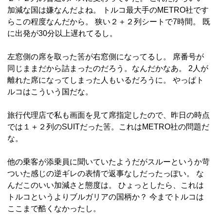
加減な国は嫌なんだよね。 トルコ最大手のMETRO社です
らこの程度なんだから。 狭い２＋２列シートで7時間。 既
に出発が30分以上遅れてるし。
左窓側の席を取った筈が右窓側になってるし。 席番号が
同じままだから詰まったのだろう。なんだかなあ。 2人が
離れた席になってしまった人もいるだろうに。 やっぱト
ルコはこういう国だな。
旅行代理店で私も画面を見て席指定したので、昨日の時点
では１＋２列のSUITだった筈。これはMETRO社の問題だ
な。
他の乗客が添乗員に聞いていたようだがスルーというか苛
ついた感じの逆ギレの表情で返事なしだったっぽい。 な
んだこのいい加減さと態度は。 ひょっとしたら、これは
トルコというよりブルガリアの国柄か？ 今までトルコは
ここまで酷くなかったし。