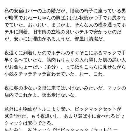
私の安宿はバーの上の階だが、階段の椅子に座っている男
が暗闇でおねーちゃんの胸ぱふぱふ状態かつ手でお尻をな
でていた。おいおい。まじかよ。そんな人の横を通ってホ
テルに到着。旧市街の立地の良いホテルで安かったのだ
が、安いには理由があるようだ。部屋は清潔だ。
夜遅くに到着したのでホテルのすぐそこにあるマックで手
早く食べていたら、筋肉もりもりの入れ墨した肌の黒い人
がお金ちょーだい（多分）、って紙をこちらに見せながら
小銭をチャラチャラ言わせていた。おー、こわ。
夜に客の少ない２階に来てはいけないみたいだ。マックの
店内でこれかよ。夜出歩けないな。
意外にも物価がトルコより安い。ビックマックセットが
500円弱だ。もう夜遅いし、あまり選ばずに食べれるビッ
クマックは安心できる。
ちなみに、私はマックではビックマック（セット/ミー