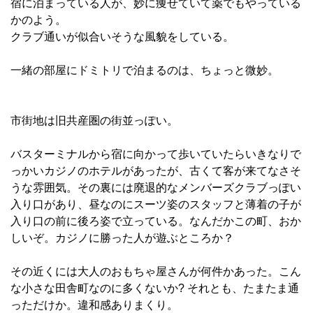
宿に泊まっている人が、妙に痩せていて薬でもやっている
かのよう。
クラブ通いが似合いそうな風貌をしている。
一緒の部屋にドミトリで泊まるのは、ちょっと微妙。
市街地は旧共産圏の街並っぽい。
バスターミナルから宿に向かって歩いていたらいきなりで
っかいカジノのホテルがあったが、古くて客が来てなさそ
うな雰囲気。その裏には廃退的なメンバーズクラブっぽい
入り口があり、昼なのにスーツ姿のスタッフと薄着の子が
入り口の前に後ろ姿で立っている。なんだかこの町、おか
しいぞ。カジノに勝った人が遊ぶところか？
その近くには大人のおもちゃ屋さんが何件かあった。こん
な小さな田舎町なのに多くないか? それとも、たまたま通
っただけか。違和感ありまくり。