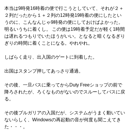
本当は9時発16時着の便で行こうとしていて、それが２＋
２列だったから１＋２列の12時発19時着の便にしたとい
うのに、こんなんじゃ9時発の便にしておけばよかった。
明るいうちに着くし。 この便は19時着予定だが軽く1時間
は遅れるつもりでいたほうがいい。となると暗くなるぎり
ぎりの時間に着くことになる。やれやれ。
しばらく走り、出入国のゲートに到着した。
出国はスタンプ押してあっさり通過。
その後、一旦バスに乗ってからDuty Freeショップの前で
降ろされたが、ろくなものがないのでスルーしてバスに戻
る。
その後ブルガリアの入国だが、システムがうまく動いてい
ないらしく、Windowsの再起動の音が何度も聞こえてき
た・・・。