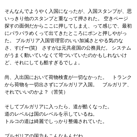
そんなんでようやく入国になったが、入国スタンプが、思
いっきり他のスタンプと重なって押された。 空きページ
探すの面倒だからここに押してしまえ、って感じで、最初
にパラパラめくって出てきたところにポンと押しやがっ
た。 ブルガリア入国管理官のいい加減さとやる気のな
さ、すげー(笑) さすがは元共産国の公務員だ。 システム
がうまく動いていなくて苛ついていたのかもしれないけ
ど、それにしても酷すぎるでしょ。
尚、入出国において荷物検査が一切なかった。 トランク
から荷物を一切出さずにブルガリア入国。 ブルガリア、
それでいいのかよ？（苦笑）
そしてブルガリアに入ったら、道が酷くなった。
道のレベルは国のレベルを示しているね。
トルコの道は綺麗でしっかり整備されていた。
ブルガリアの国力もこんなもんだね。