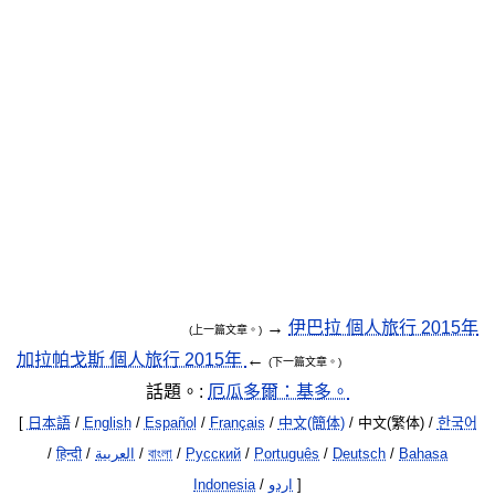
/
हिन्दी
/
العربية
/
বাংলা
/
Русский
/
Português
/
Deutsch
/
Bahasa
Indonesia
/
اردو
]