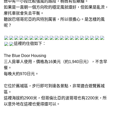
途中有一小段比較強風的路段，稍微有些顛簸。
如果是一直朝一個方向吹的穩定風就還好，但如果是亂流，
摩托車就會失去平衡。
聽說巴塔哥尼亞的风特別厲害，所以很擔心。是怎樣的風
呢？
這裡的住宿如下：
The Blue Door Housing
三人房單人使用，價格為16美元（約1,940日元），不含早
餐。
每晚大約970日元。
它位於舊城區，步行即可到達各景點，非常適合遊覽舊城
區。
這裡海拔約2900米，但哥倫比亞的波哥塔也有2200米，所
以意外地在這裡也覺得還可以。