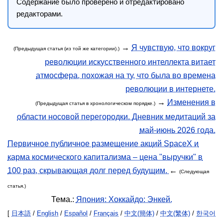
Содержание было проверено и отредактировано
редакторами.
→
Я чувствую, что вокруг
(Предыдущая статья (из той же категории).)
революции искусственного интеллекта витает
атмосфера, похожая на ту, что была во времена
революции в интернете.
→
Изменения в
(Предыдущая статья в хронологическом порядке.)
области носовой перегородки. Дневник медитаций за
май-июнь 2026 года.
Первичное публичное размещение акций SpaceX и
карма космического капитализма – цена "выручки" в
100 раз, скрывающая долг перед будущим.
←
(Следующая
статья.)
Тема.:
Япония: Хоккайдо: Энкей.
[
日本語
/
English
/
Español
/
Français
/
中文(簡体)
/
中文(繁体)
/
한국어