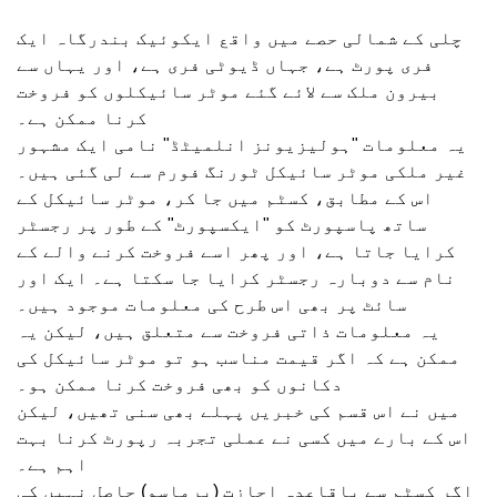
چلی کے شمالی حصے میں واقع ایکوئیک بندرگاہ ایک
فری پورٹ ہے، جہاں ڈیوٹی فری ہے، اور یہاں سے
بیرون ملک سے لائے گئے موٹر سائیکلوں کو فروخت
کرنا ممکن ہے۔
یہ معلومات "ہولیزیونز انلمیٹڈ" نامی ایک مشہور
غیر ملکی موٹر سائیکل ٹورنگ فورم سے لی گئی ہیں۔
اس کے مطابق، کسٹم میں جا کر، موٹر سائیکل کے
ساتھ پاسپورٹ کو "ایکسپورٹ" کے طور پر رجسٹر
کرایا جاتا ہے، اور پھر اسے فروخت کرنے والے کے
نام سے دوبارہ رجسٹر کرایا جا سکتا ہے۔ ایک اور
سائٹ پر بھی اس طرح کی معلومات موجود ہیں۔
یہ معلومات ذاتی فروخت سے متعلق ہیں، لیکن یہ
ممکن ہے کہ اگر قیمت مناسب ہو تو موٹر سائیکل کی
دکانوں کو بھی فروخت کرنا ممکن ہو۔
میں نے اس قسم کی خبریں پہلے بھی سنی تھیں، لیکن
اس کے بارے میں کسی نے عملی تجربہ رپورٹ کرنا بہت
اہم ہے۔
اگر کسٹم سے باقاعدہ اجازت (پرماسو) حاصل نہیں کی