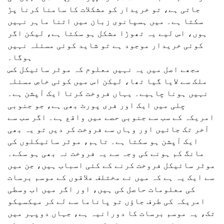
جاتی ہے، تو خریدار کو مشکلات کا سامنا کرنا پڑ
سکتا ہے۔ میں ہسپانوی زبان میں اتنا ماہر نہیں
ہوں، اس لیے یہ تھوڑا مشکل ہو سکتا ہے، لیکن اگر
کوئی خریدار موجود ہے تو شاید کوئی مسئلہ نہیں
ہوگا۔
مجھے اصل میں یہ نہیں معلوم کہ موٹر سائیکل کس
ملک سے لایا گیا تھا، لیکن اس میں کوئی خاص مسئلہ
نہیں ہونا چاہیے۔ یہاں فروخت کرنا ایک آپشن ہے۔
چلی میں ایک اور فری پورٹ بھی ہے، جو جنوبی
امریکہ کے سب سے جنوبی حصے میں واقع ہے۔ اگر سب سے
آخر تک جائیں اور وہاں سے فروخت کر دیں تو یہ بھی
ایک آپشن ہو سکتا ہے۔ تاہم، موٹر سائیکلوں کی
مانگ کم ہونے کی وجہ سے یہ فروخت نہ بھی ہو سکے۔
موٹر سائیکل فروخت کرنے کے کئی اسباب ہیں، جن میں
سے ایک یہ ہے کہ میں نے مختلف علاقوں کے موسم برسات
کی معلومات حاصل کی ہیں، اور اگر میں اب وسطی
امریکہ کی طرف جاؤں تو پاناما سے لے کر میکسیکو
تک، یہ موسم برسات کا دورانیہ ہے، جہاں دوپہر میں