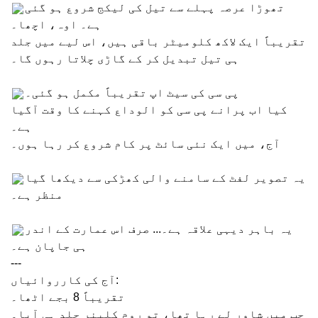
تھوڑا عرصہ پہلے سے تیل کی لیکج شروع ہو گئی
ہے۔ اوہ، اچھا۔
تقریباً ایک لاکھ کلومیٹر باقی ہیں، اس لیے میں جلد
ہی تیل تبدیل کر کے گاڑی چلاتا رہوں گا۔
پی سی کی سیٹ اپ تقریباً مکمل ہو گئی۔
کیا اب پرانے پی سی کو الوداع کہنے کا وقت آگیا
ہے۔
آج، میں ایک نئی سائٹ پر کام شروع کر رہا ہوں۔
یہ تصویر لفٹ کے سامنے والی کھڑکی سے دیکھا گیا
منظر ہے۔
یہ باہر دیہی علاقہ ہے۔... صرف اس عمارت کے اندر
ہی جاپان ہے۔
---
آج کی کارروائیاں:
تقریباً 8 بجے اٹھا۔
جب میں شاور لے رہا تھا، تو روم کلینر جلد ہی آیا۔