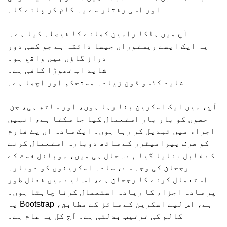
اور اسی رفتار سے یہ کام کر پائے گا۔
آج میں ہاکا رامین کھانے کا فیصلہ کیا ہے۔
یہ ایک ایسے ریستوران جیسا ذائقہ ہے جو کسی دور
دراز گاؤں میں واقع ہو۔
شاید اب تھوڑا کافی ہے۔
شاید کٹسو ڈون زیادہ مستحکم اور اچھا ہے۔
آج، میں ایک اسکرین بنا رہا ہوں، اور ساتھ ہی، جن
حصوں کو بار بار استعمال کیا جا سکتا ہے، انہیں
اجزاء میں تبدیل کر رہا ہوں۔ ایک سادہ ان پٹ فارم
کو صرف پیرامیٹرز کے ساتھ دوبارہ استعمال کرنے
کے قابل بنایا گیا ہے۔ حال ہی میں، موبائل فسٹ کے
رجحان کی وجہ سے، سادہ اسکرینوں کو دوبارہ
استعمال کرنے کا رجحان ہے، اس لیے میں فعال طور
پر سادہ اجزاء کا زیادہ استعمال کرنا چاہتا ہوں۔
یہ Bootstrap ہے، اس لیے اسکرین کے سائز کے مطابق،
کالم کی ترتیب بدلتی ہے۔ آج کل یہ عام ہے۔