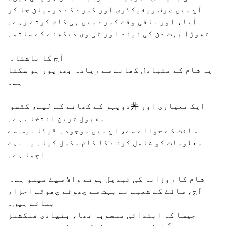
آج میں صرف ریفیکٹری اور کمرے کے درمیان جا کر
آیا، اور باقی وقت کمرے میں ہی کام کرتے رہے۔
تھوڑا بہت دن کی نیند اور ٹی وی دیکھنے کے ساتھ۔
آج کا ناشتا۔
یہ شام کے متبادل کھانے سے زیادہ بھرپور ہو سکتا
ہے۔
دوپہر کے کھانے کے لیے، کٹسو丼 ایک معیاری اور
مقبول ترین انتخاب ہے۔
سائٹ کے حوالے سے، آج میں موجودہ ڈیٹا بیس سے
معلومات کو شامل کرنے کا کام مکمل کیا۔ یہ بہت
اچھا ہے۔
شام کا روزانہ کی تبدیل ہونے والا سیٹ مینو ہے۔
آج، سائٹ کے شعبے نے بہت سے چھوٹے چھوٹے اجزاء
بنائے ہیں۔
جیسا کہ ابتدائی منصوبہ تھا، بنیادی فنکشنز