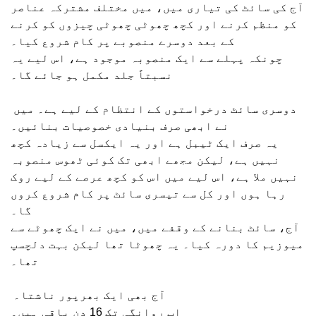
آج کی سائٹ کی تیاری میں، میں مختلف مشترکہ عناصر
کو منظم کرنے اور کچھ چھوٹی چھوٹی چیزوں کو کرنے
کے بعد دوسرے منصوبے پر کام شروع کیا۔
چونکہ پہلے سے ایک منصوبہ موجود ہے، اس لیے یہ
نسبتاً جلد مکمل ہو جائے گا۔
دوسری سائٹ درخواستوں کے انتظام کے لیے ہے۔ میں
نے ابھی صرف بنیادی خصوصیات بنائیں۔
یہ صرف ایک ٹیبل ہے اور یہ ایکسل سے زیادہ کچھ
نہیں ہے، لیکن مجھے ابھی تک کوئی ٹھوس منصوبہ
نہیں ملا ہے، اس لیے میں اس کو کچھ عرصے کے لیے روک
رہا ہوں اور کل سے تیسری سائٹ پر کام شروع کروں
گا۔
آج، سائٹ بنانے کے وقفے میں، میں نے ایک چھوٹے سے
میوزیم کا دورہ کیا۔ یہ چھوٹا تھا لیکن بہت دلچسپ
تھا۔
آج بھی ایک بھرپور ناشتا۔
اب روانگی تک 16 دن باقی ہیں۔