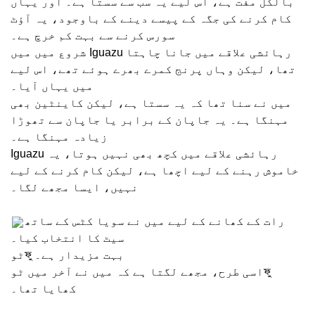
بالکل مفت ہے، اس لیے یہ سب سے سستا ہے۔ اور یہاں
کام کرنے کی جگہ کے پیسے دینے کے باوجود، یہ آؤٹ
سورس کرنے سے بہت کم خرچ ہے۔
شروع میں میں Iguazu رہائشی علاقے میں جانا چاہتا
تھا، لیکن وہاں پرنج کمرے بھرے ہوئے تھے، اس لیے
میں یہاں آیا۔
میں نے سنا تھا کہ یہ سستا ہے، لیکن کاینٹین بھی
مہنگا ہے۔ یہ جاپان کے برابر یا جاپان سے تھوڑا
زیادہ مہنگا ہے۔
Iguazu رہائشی علاقے میں کچھ بھی نہیں ہوتا، یہ
خاموش رہنے کے لیے اچھا ہے، لیکن کام کرنے کے لیے
نہیں، ایسا مجھے لگا۔
رات کے کھانے کے لیے میں نے سویا کٹس کے ساتھ
سیٹ کا انتخاب کیا۔
ٹوফু بہت مزیدار ہے۔
اسی طرح، مجھے لگتا ہے کہ میں نے آخر میں ٹوফু
کھایا تھا۔