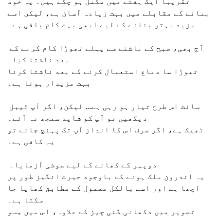
تقریباً ایک ہفتے میں مکمل ہو چکے ہیں۔ یہ خود
بنانے کے مقابلے میں بہت زیادہ آسان ہے، لیکن اسے
مزید بہتر بنانے کے لیے ابھی بہت کام باقی ہے۔
آج بھی، صبح کے ناشتے سے پہلے تھوڑا کام کرنے کے
بعد ناشتا کیا۔
تھوڑا سا دماغ استعمال کرنے کے بعد ناشتا کرنا
بہت مزیدار ہوتا ہے۔
سائٹ اس طرح تیار ہو رہی ہے... لیکن، اگر آپ ٹیبل
دیکھیں تو آپ کو شاید سمجھ نہ آئے۔
ٹھیک ہے، اگر صرف اس کا انداز آپ تک پہنچ جائے تو
یہ کافی ہے۔
دوپہر کے کھانے کے لیے سوشی آزمایا۔
یہ اندرون ملک ہونے کے باوجود حیرت انگیز طور پر
اچھا ہے اور اسے بالکل معمول کے مطابق کھایا جا
سکتا ہے۔
تصویر میں دکھائی گئی چیز کے علاوہ، اس میں مِسو