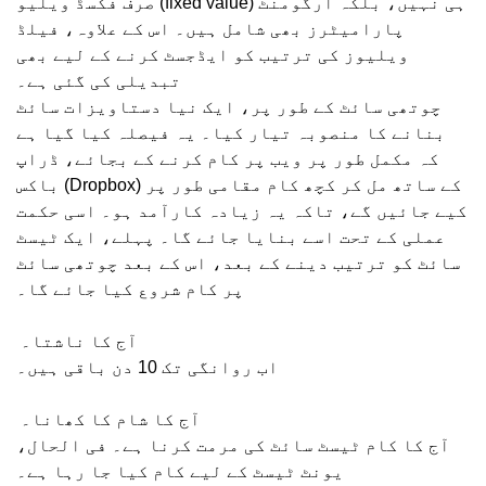
صرف فکسڈ ویلیو (fixed value) ہی نہیں، بلکہ آرگومنٹ
پارامیٹرز بھی شامل ہیں۔ اس کے علاوہ، فیلڈ
ویلیوز کی ترتیب کو ایڈجسٹ کرنے کے لیے بھی
تبدیلی کی گئی ہے۔
چوتھی سائٹ کے طور پر، ایک نیا دستاویزات سائٹ
بنانے کا منصوبہ تیار کیا۔ یہ فیصلہ کیا گیا ہے
کہ مکمل طور پر ویب پر کام کرنے کے بجائے، ڈراپ
باکس (Dropbox) کے ساتھ مل کر کچھ کام مقامی طور پر
کیے جائیں گے، تاکہ یہ زیادہ کارآمد ہو۔ اسی حکمت
عملی کے تحت اسے بنایا جائے گا۔ پہلے، ایک ٹیسٹ
سائٹ کو ترتیب دینے کے بعد، اس کے بعد چوتھی سائٹ
پر کام شروع کیا جائے گا۔
آج کا ناشتا۔
اب روانگی تک 10 دن باقی ہیں۔
آج کا شام کا کھانا۔
آج کا کام ٹیسٹ سائٹ کی مرمت کرنا ہے۔ فی الحال،
یونٹ ٹیسٹ کے لیے کام کیا جا رہا ہے۔