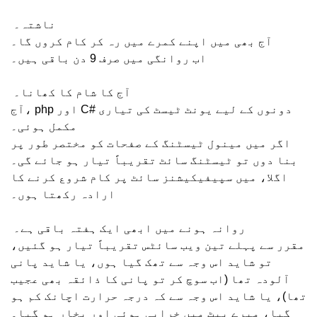
ناشتہ۔
آج بھی میں اپنے کمرے میں رہ کر کام کروں گا۔
اب روانگی میں صرف 9 دن باقی ہیں۔
آج کا شام کا کھانا۔
آج، php اور C# دونوں کے لیے یونٹ ٹیسٹ کی تیاری
مکمل ہوئی۔
اگر میں مینول ٹیسٹنگ کے صفحات کو مختصر طور پر
بنا دوں تو ٹیسٹنگ سائٹ تقریباً تیار ہو جائے گی۔
اگلا، میں سپیفیکیشنز سائٹ پر کام شروع کرنے کا
ارادہ رکھتا ہوں۔
روانہ ہونے میں ابھی ایک ہفتہ باقی ہے۔
مقرر سے پہلے تین ویب سائٹس تقریباً تیار ہو گئیں،
تو شاید اس وجہ سے تھک گیا ہوں، یا شاید پانی
آلودہ تھا (اب سوچ کر تو پانی کا ذائقہ بھی عجیب
تھا)، یا شاید اس وجہ سے کہ درجہ حرارت اچانک کم ہو
گیا، میرے پیٹ میں خرابی ہوئی اور بخار ہو گیا۔