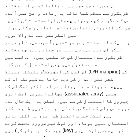
آج، میں نے جو حصہ پہلے بنایا تھا، اسے مختلف
طریقوں سے منظم کیا تاکہ یہ زیادہ واضح نظر آئے۔
اس کے علاوہ، کچھ چھوٹی چھوٹی ایڈجسٹمنٹ کی گئیں۔
چونکہ اندرونی بنیادی ڈھانچہ تیار ہو چکا ہے، اب
میں اسکرینز بنانے والا ہوں۔
یہ ایک سادہ سائٹ ہے، جو تقریباً صرف میرے لیے ہے،
لیکن اس میں بہت سی بنیادی چیزیں ہیں جو مختلف
طریقوں سے استعمال کی جا سکتی ہیں، اس لیے میں
اسے مستقبل میں بھی استعمال کروں گا۔
اس قسم کی آبجیکٹ/ریلیشنز میپنگ (O/R mapping) کو
اکثر نظر انداز کر دیا جاتا ہے کیونکہ اس کے
پیچھے سوچنا سادہ ہوتا ہے، اور اکثر لوگ اس کے
بجائے ایسوسی ایٹ ایری (associated array) جیسی
چیزوں کا استعمال کرتے ہیں، لیکن یہ ایک جال ہے۔
میرے آس پاس کے لوگوں کے لیے یہ بہترین طریقہ کار
ہے، لیکن حیرت انگیز طور پر، یہ اکثر باہر
استعمال نہیں ہوتا، اور لوگ غیرضروری محنت کرتے
ہیں (جیسے کہ ہر بار کی (key) کو ایسوسی ایٹ ایری