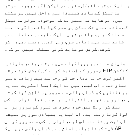
یہ ایک موٹر سائیکل سفر ہے، لیکن اگر موجودہ موٹر
سائیکل کے ساتھ کینیڈا میں داخل نہیں ہو سکتے
ہیں، تو شاید یہ بہتر ہے کہ موجودہ موٹر سائیکل
کے ساتھ جہاں تک ممکن ہو سفر کیا جائے۔ اگر داخلے
سے انکار ہو جائے، تو یہ ایک علیحدہ معاملہ ہے۔
شاید میں بہت زیادہ سوچ رہی تھی۔ ویسے بھی، اگر
کوشش کریں تو شاید کوئی مسئلہ نہیں ہو گا۔
جاپان سے دور، پیراگواے میں رہتے ہوئے، جاپانی
سرور کو اپ ڈیٹ کرنے کی کوشش کرتے وقت، FTP کنکشن
اکثر ٹوٹ جاتا تھا، جس کی وجہ سے بہت زیادہ ذہنی
تناؤ تھا۔ اس لیے، میں نے ایک ایسا اسکرپٹ بنایا
جو فائلوں کو ڈراپ باکس سے سرور پر ڈاؤن لوڈ کرتا
ہے، اور یہ تجربہ انتہائی آرام دہ تھا۔ ڈراپ باکس
بیک گراؤنڈ میں خود بخود فائلوں کو سرور پر اپ
لوڈ کرتا رہتا ہے، اس لیے یہ بنیادی طور پر ہمیشہ
اپ ڈیٹ رہتا ہے۔ اس لیے، ڈراپ باکس سے سرور کو اپ
ڈیٹ کرنا زیادہ آسان ہے۔ ڈراپ باکس میں ایک API