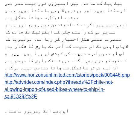
بیک پیک کے ساتھ، میں ایمیزون ٹور جیسے سفر بھی
کر سکتا ہوں، اور وینزویلا بھی جا سکتا ہوں، جہاں
موٹر سائیکل سے جانا مشکل ہے۔
ابھی میں پیراگوئے کے اسونسون میں ہوں، اور یہاں
سے یو نی کے راستے چلی کے ایکوئیک تک جانے کا
منصوبہ عملی شکل اختیار کر رہا ہے۔ بولیویا کا
لاپاس ابھی تک اس مہینے کے آخر تک بارش کا شکار ہے،
اس لیے میں اس سے بچنے کی کوشش کر رہا ہوں۔ پیراؤ
کے کوسکو میں بھی اگلے مہینے تک بارش کا موسم ہے،
اس لیے موٹر سائیکل سے جانا مناسب نہیں ہوگا۔
http://www.horizonsunlimited.com/tstories/peck/000446.php
http://advrider.com/index.php?threads%2Fchile-not-
allowing-import-of-used-bikes-where-to-ship-in-
sa.913292%2F
آج بھی ایک بھرپور ناشتا۔