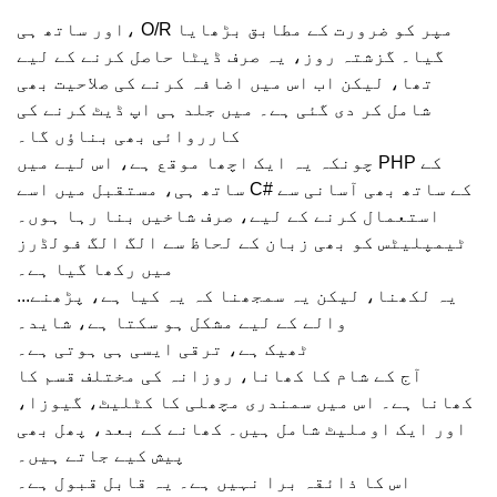
اور ساتھ ہی، O/R مپر کو ضرورت کے مطابق بڑھایا
گیا۔ گزشتہ روز، یہ صرف ڈیٹا حاصل کرنے کے لیے
تھا، لیکن اب اس میں اضافہ کرنے کی صلاحیت بھی
شامل کر دی گئی ہے۔ میں جلد ہی اپ ڈیٹ کرنے کی
کارروائی بھی بناؤں گا۔
چونکہ یہ ایک اچھا موقع ہے، اس لیے میں PHP کے
ساتھ ہی، مستقبل میں اسے C# کے ساتھ بھی آسانی سے
استعمال کرنے کے لیے، صرف شاخیں بنا رہا ہوں۔
ٹیمپلیٹس کو بھی زبان کے لحاظ سے الگ الگ فولڈرز
میں رکھا گیا ہے۔
...یہ لکھنا، لیکن یہ سمجھنا کہ یہ کیا ہے، پڑھنے
والے کے لیے مشکل ہو سکتا ہے، شاید۔
ٹھیک ہے، ترقی ایسی ہی ہوتی ہے۔
آج کے شام کا کھانا، روزانہ کی مختلف قسم کا
کھانا ہے۔ اس میں سمندری مچھلی کا کٹلیٹ، گیوزا،
اور ایک اوملیٹ شامل ہیں۔ کھانے کے بعد، پھل بھی
پیش کیے جاتے ہیں۔
اس کا ذائقہ برا نہیں ہے۔ یہ قابل قبول ہے۔