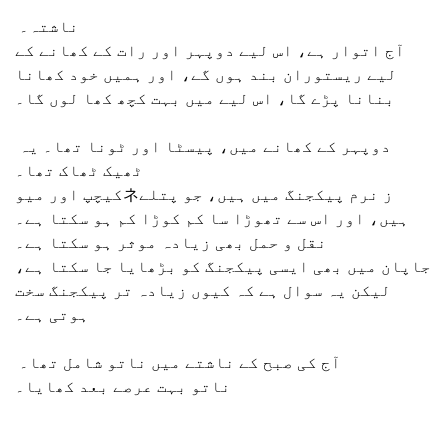
ناشتہ۔
آج اتوار ہے، اس لیے دوپہر اور رات کے کھانے کے
لیے ریستوران بند ہوں گے، اور ہمیں خود کھانا
بنانا پڑے گا، اس لیے میں بہت کچھ کھا لوں گا۔
دوپہر کے کھانے میں، پیسٹا اور ٹونا تھا۔ یہ
ٹھیک ٹھاک تھا۔
کیچپ اور میوネز نرم پیکجنگ میں ہیں، جو پتلے
ہیں، اور اس سے تھوڑا سا کم کوڑا کم ہو سکتا ہے۔
نقل و حمل بھی زیادہ موثر ہو سکتا ہے۔
جاپان میں بھی ایسی پیکجنگ کو بڑھایا جا سکتا ہے،
لیکن یہ سوال ہے کہ کیوں زیادہ تر پیکجنگ سخت
ہوتی ہے۔
آج کی صبح کے ناشتے میں ناتو شامل تھا۔
ناتو بہت عرصے بعد کھایا۔