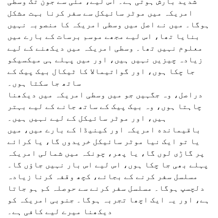
شدید بارش ہوتی ہے۔ اس لیے، مئی سے جون تک وسطی
امریکہ میں موٹر سائیکل سے سفر کرنا بہت مشکل
ہوگا۔ میں نے اصل میں وسطی امریکہ کا منصوبہ نہیں
بنایا تھا، اس لیے مجھے موسم برسات کے بارے میں
معلوم نہیں تھا۔ وسطی امریکہ میں دیکھنے کے لیے
زیادہ چیزیں نہیں ہیں، اور میں پہلے ہی میکسیکو
جا چکا ہوں، اور گواتیمالا کا ٹیکال بیک پیک کے
ساتھ جا سکتا ہوں۔
دراصل، وہ جگہیں جو میں وسطی امریکہ میں دیکھنا
چاہتا ہوں، وہ بیک پیک کے ساتھ جانے کے لیے بہتر
ہیں، اور موٹر سائیکل کے لیے نہیں ہیں۔
باقیمانده امریکہ اور کینیڈا کے بارے میں، میں
یا تو ایک نیا موٹر سائیکل خریدوں گا، یا کرائے
پر گاڑی لوں گا، یا پھر، چونکہ میں شمالی امریکہ
پہلے بھی جا چکا ہوں، اس لیے اس بار نہیں جاؤں گا۔
مسلسل سفر کرنے کے بجائے، کچھ وقفہ کرنا زیادہ
دلچسپ ہوگا۔ مسلسل سفر کرنے سے حوصلہ کم ہو جاتا
ہے، اور یہ ایک اچھا تجربہ ہوگا۔ جنوبی امریکہ کو
دیکھنا میرے لیے کافی ہے۔