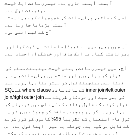
آہستہ آہستہ جاری ہے۔ تیسری سائٹ ایک ٹیسٹ
مینجمنٹ ٹول ہے۔
اسی کے ساتھ، پہلی سائٹ کی خصوصیات کو بھی آہستہ
آہستہ بڑھایا جا رہا ہے۔
آج کے لیے اتنی ہی۔
آج صبح بھی، میں نے تھوڑا سا سائٹ اپ ڈیٹ کیا اور
پھر ناشتا کیا۔ یہ ایک صاف اور خوشگوار احساس ہے۔
آج، میں تیسری سائٹ، یعنی ٹیسٹ مینجمنٹ سسٹم کو
تیار کر رہا ہوں، اور ساتھ ہی پہلی سائٹ، یعنی
ڈیٹا بیس مینجمنٹ ٹول کو بہتر بنا رہا ہوں۔ میں
SQL کے where clause کے ساتھ ساتھ inner join/left outer
join/right outer join کو بھی سیٹ اور خودکار طریقے سے
تیار کرنے کے قابل بنانے کے لیے اس میں تبدیلی کر
رہا ہوں۔ اگر ہم پیچیدہ ساخت کو چھوڑ دیں، تو یہ
ٹول عام استعمال کے تقریباً 95% کاموں کو کور کرنے
کے قابل ہو گیا ہے۔ چونکہ یہ میرا اپنا ٹول ہے، اس
لیے میں ضرورت کے مطابق اس میں توسیع کر سکتا