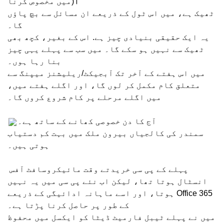
میں مخصوص کرنا)।
ٹھیک ہے، میں اس ٹول کے ذریعے ان مسائل سے بچ پاؤں
گا۔
یہ ایک حقیقی بنیادی چیز ہے. اس کے بغیر، کچھ بھی
ٹھیک سے نہیں ہو سکے گا۔ میں سب سے پہلے یہی چیز
بنا رہا ہوں۔
میں اس ہفتے کے آخر تک آبجیکٹ/ریلیشنز میپنگ سے
متعلق کام مکمل کر لوں گا، اور اگلے ہفتے میں،
میں اگلے مرحلے پر کام شروع کروں گا۔
آج کا دن خصوصی کھانے کے ساتھ ہے۔
سمندر کی کالجیاں بیرون ملک میں بہت کم دستیاب
ہوتی ہیں۔
پہلے کے پی سی خریدتے وقت مائیکروسافٹ آفس
انسٹال ہوتا تھا، لیکن اب نئے پی سی میں یہ نہیں
ہوتا، اور اسے ماہانہ ادائیگی کے ذریعے Office 365
کے طور پر حاصل کرنا پڑتا ہے۔
میں نے پہلے ٹیبل فارمیٹ ڈیٹا کو ایکسل میں محفوظ