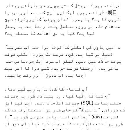
اس آسنسیون کے ہوٹل کے ٹی وی پر دو جاپانی چینلز
نظر آتے ہیں، ایک این ایچ کے ہے، اور دوسرا朝日
گروپ کا ہے؟ یا پھر، "لنڈن بوٹس" کا پروگرام صبح
سے شام تک، ہر روز، مسلسل چلتا رہتا ہے۔ یہ چینل
کیا ہے؟ کیا یہ حق اشاعت کا مسئلہ ہے؟
دائیں پاؤں کی انگلی کا ٹوٹا ہوا حصہ اب تقریباً
ٹھیک ہو گیا ہے۔ کچھ عرصے تک پوری انگلی ٹوٹے
ہوئے حالات میں تھی، لیکن اب صرف ایک چوتھائی حصہ
باقی ہے۔ ارجنٹائن سے خریدی گئی دوا کا اثر بہت
اچھا ہے۔ اب تھوڑا اور وقت چاہیے۔
آج کے شام کا کھانا باربی کیو تھا۔
آج کیا کام کیا گیا، وہ بنیادی طور پر چھوٹے
چھوٹے اصلاحات تھے۔ ایس کیو ایل (SQL) جملے بنانے
کے دوران، "نامبرک" کو خاص طور پر استعمال کرنے کے
بجائے، اسے زیادہ عمومی طور پر "را" (raw) قسم کے
طور پر استعمال کرنے کا فیصلہ کیا گیا۔ اس میں اب