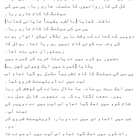
کل کی کارروائیوں کا سلسلہ جاری رہا۔ پی سی کی
سیٹنگ کا کام جاری رہا۔
ناشتہ کھایا (بالش، یقیناً جاپانی کھانا)
پی سی کی سیٹنگ کا کام جاری رہا۔
دوپہر کے کھانے کے وقت باہر نکلا، لیکن اتوار ہونے
کی وجہ سے کوئی کام نہیں ہو رہا تھا۔ ہوٹل کا
ریستوران بھی بند تھا۔
مجبور ہو کر، میں نے پاستا خرید کر کمرے میں
پکایا (کمرے میں ایک چھوٹی کچن ہے)
پی سی کی سیٹنگ کا کام تقریباً مکمل ہو گیا تھا، اس
لیے میں نے ڈویلپمنٹ شروع کیا۔
میں ایک بہت ہی سادہ سا ماڈل بنانے کی کوشش کر رہا
ہوں۔ مجھے لگتا ہے کہ یہ منصوبہ قابل عمل ہے۔
شام کو، میں تھک گیا تھا، اس لیے میں نے دوپہر کی
نیند لی۔
جب میں اٹھا، تو میں نے دوبارہ ڈویلپمنٹ شروع کر
دی۔
رات کو، میں تھک گیا تھا، اس لیے میں اب سونے جا