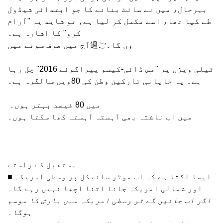
بہرحال، میں نے سائٹ بنانے کا جو ابتدائی شیڈول
طے کیا تھا، اسے مکمل کر لیا ہے، تو شاید یہ "آرام
کرو" کا اشارہ ہے۔
آج میں صرف سونے میں過ごوں گا۔
ٹیلی ویژن پر "مس ڈائی-کیسو پیراگوئے 2016" چل رہا
ہے۔ یہ جاپانی تارکین وطن کی 80ویں سالگرہ ہے۔
میں 80 فیصد بہتر ہوں۔
میں اب ناشتہ بھی آہستہ آہستہ کھا سکتا ہوں۔
مستقبل کے راستے
■ ایسا لگتا ہے کہ اب موٹر سائیکل پر وسطی امریکہ
اور شمالی امریکہ جانا اتنا اچھا نہیں رہے گا۔
اگر اب جائیں گے تو وسطی امریکہ میں بارش کا موسم
ہوگا۔