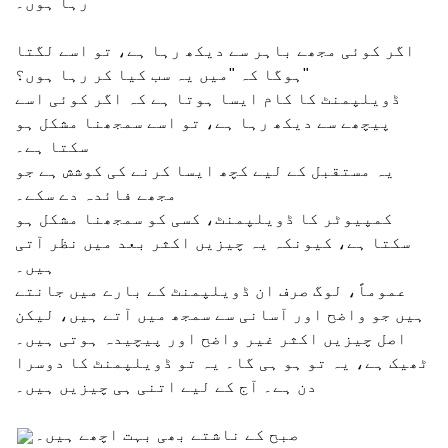
رہا ہوں۔
اگر کوئی مجھے باہر سے دیکھ رہا ہے، تو اسے لگتا
ہوگا کہ "میں یہ سب کیا کر رہا ہوں؟"
ڈویلپمنٹ کا کام ایسا ہوتا ہے کہ اگر کوئی اسے
پیچھے سے دیکھ رہا ہے، تو اسے سمجھنا مشکل ہو
سکتا ہے۔
یہ مستقبل کے لیے کچھ ایسا کرنے کی کوشش ہے جو
مجھے فائدہ دے سکے۔
کمپیوٹر کا ڈویلپمنٹ، کسی کو سمجھنا مشکل ہو
سکتا ہے، کیونکہ یہ چیزیں اکثر بعد میں نظر آتی
ہیں۔
عموماً، لوگ صرف ان ڈویلپمنٹ کے بارے میں جانتے
ہیں جو واضح اور آسانی سے سمجھ میں آتے ہیں، لیکن
اصل چیزیں اکثر غیر واضح اور پیچیدہ ہوتی ہیں۔
ٹھیک ہے، یہ تو ہو ہی گا۔ یہ تو ڈویلپمنٹ کا دوسرا
دن ہے۔ آج کے لیے اتنی ہی چیزیں ہیں۔
صبح کے ناشتے بھی بہت اچھے ہیں۔