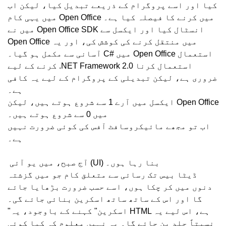
کیا اور اسے پروگرام کے ذریعے تبدیل کیا، لیکن اب
میں یہی کام Open Office میں کرنے کا فیصلہ کیا ہے۔
میں نے Open Office SDK انسٹال کیا اور ایکسل سے
Open Office میں منتقل کرنے کی کوشش کی، اور یہ
آسانی سے مکمل ہو گیا۔ C# میں Open Office استعمال
کرنے کے لیے .NET Framework 2.0 استعمال کرنا
ضروری ہے، لیکن تبدیلی کے پروگرام کے لیے یہ کافی
ہے۔
ایکسل میں آرے 1 سے شروع ہوتے ہیں، لیکن Open Office
میں 0 سے شروع ہوتے ہیں۔
اب تو مجھے مائیکروسافٹ آفس کی کوئی ضرورت نہیں
ہے۔
آج صبح، میں یو آئی (UI) بنا رہا ہوں۔
ڈیٹا بیس تک رسائی سے متعلق کام جو میں گزشتہ
دنوں میں کر چکا ہوں، اسے حسب ضرورت بڑھایا جائے
گا اور اس کے ساتھ ساتھ اسکرین بنائی جائے گی۔
"اسکرین" کہنے کے باوجود، یہ HTML ہے، اس لیے یہ
نسبتاً جلد بن جائے گا۔ یہ نہیں معلوم کہ کیا کوئی