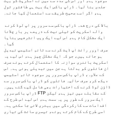
موجود ہے، اور اس کی مدد سے میں نے اسکرپٹ کو بہت
جلدی بنا لیا۔ ڈراپ باکس ایک بہت ہی طاقتور ٹول
ہے، اگر اسے صحیح طریقے سے استعمال کیا جائے۔
بالا کی درج شدہ ڈراپ باکس سے سرور پر اپ لوڈ کرنے
والے اسکرپٹ کو ٹیلی نیٹ کے ذریعے ہر بار چلانا
ایک مشکل کام ہے، اس لیے ایک ویب انٹرفیس بنایا
گیا۔
صرف اوور رائٹ اپ ڈیٹ کرنے سے ٹائم اسٹیمپ تبدیل
ہو جاتے ہیں، جو کہ ایک مشکل چیز ہے، اس لیے یہ
اسکرپٹ بائنری موازنہ کا استعمال کرتے ہوئے صرف
ان فائلوں کو بدلتا ہے جن میں تبدیلی ہوئی ہے۔ اس
کے علاوہ، ڈراپ باکس سرور پر موجود ٹائم اسٹیمپ
دیکھ کر، صرف حالیہ فائلوں کو ڈراپ باکس سرور سے
ڈاؤن لوڈ کرنے کے اختیارات بھی شامل کیے گئے ہیں۔
ڈراپ باکس سرور FTP کے مقابلے میں تیز ہے، لیکن
ایک سرور کے طور پر یہ سست ہے، اس لیے اس طرح کے
اقدامات سے کارکردگی میں بہتری لائی جا سکتی ہے۔
اسی طرح کے کام کرتے ہوئے، تیسری سائٹ کی تیاری