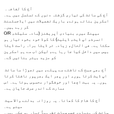
آج کا لفافہ۔
آج کی سائٹ کی تیاری گزشتہ دنوں کے تسلسل میں ہے۔
اسکرین بناتے ہوئے، باریک تفصیلات میں ایڈجسٹمنٹ
کر رہے ہیں۔
O/R میپنگ میں، بنیادی آپریشنز (سادہ سلیکٹ،
انسرٹ، اپ ڈیٹ، ڈیلیٹ) کا کوڈ خود بخود تیار ہو
سکتا ہے۔ فی الحال، زیادہ تر ڈیٹا براہ راست ڈیٹا
بیس میں داخل کیا جا رہا ہے، لیکن اب سے ہم اسکرین
کو مزید بہتر بنائیں گے۔
آج بھی صبح کے ناشتے سے پہلے، میں تھوڑا سا سائٹ
اپ ڈیٹ کرتا ہوں، اور پھر ایک بھرپور ناشتا کرتا
ہوں۔ یہ بہت اچھا اور خوشگوار محسوس ہوتا ہے۔ اس
عمارت کے اندر صرف جاپان ہے۔
آج کا شام کا کھانا۔ یہ روزانہ بدلنے والا سیٹ
مینو ہے۔
سائٹ کی بنیادی خصوصیات تقریباً تیار ہو چکی ہیں۔