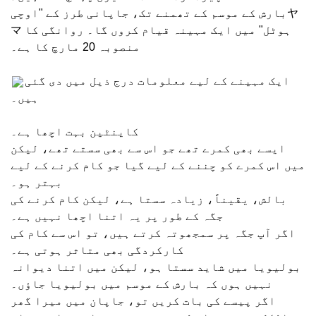
بارش کے موسم کے تھمنے تک، جاپانی طرز کے "اوچیヤ
マ ہوٹل" میں ایک مہینہ قیام کروں گا۔ روانگی کا
منصوبہ 20 مارچ کا ہے۔
ایک مہینے کے لیے معلومات درج ذیل میں دی گئی
ہیں۔
کاینٹین بہت اچھا ہے۔
ایسے بھی کمرے تھے جو اس سے بھی سستے تھے، لیکن
میں اس کمرے کو چننے کے لیے گیا جو کام کرنے کے لیے
بہتر ہو۔
بالش، یقیناً، زیادہ سستا ہے، لیکن کام کرنے کی
جگہ کے طور پر یہ اتنا اچھا نہیں ہے۔
اگر آپ جگہ پر سمجھوتہ کرتے ہیں، تو اس سے کام کی
کارکردگی بھی متاثر ہوتی ہے۔
بولیویا میں شاید سستا ہو، لیکن میں اتنا دیوانہ
نہیں ہوں کہ بارش کے موسم میں بولیویا جاؤں۔
اگر پیسے کی بات کریں تو، جاپان میں میرا گھر