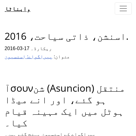
وایناٹا
اسنشن، ذاتی سیاحت، 2016.
2016-03-17 ریکارڈ۔
عنوان:
پیراگواے: اسنسیون
آσουνشن (Asuncion) منتقل
ہو گئے، اور انے میڈا
ہوٹل میں ایک مہینہ قیام
کیا۔
پیراگواے کے اسنسیون پہنچ گئے ہیں۔