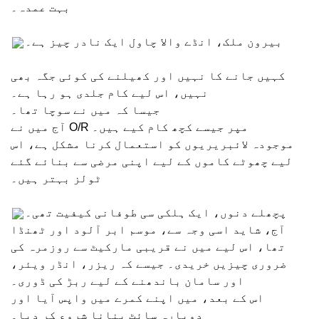
بہت عمدہ۔
بیرون ملک، انڈے والا چاول ایک نادر چیز ہے۔
کہیں جانے کا نہیں اور کھیلنے کی کوئی جگہ بھی
نہیں، اس لیے کام جلدی ہو رہا ہے۔
جیسا کہ میں نے سوچا تھا۔
آج میں نے O/R مپر جیسے کچھ کام کیے ہیں۔
موجودہ لائبریریوں کو استعمال کرنا مشکل ہے، اس
لیے چھوٹے کاموں کے لیے اپنی مرضی سے بنائے گئے
ٹولز بہتر ہیں۔
پچھلے دنوں، ایک ہلکی سی طوفانی کیفیت تھی۔
آج، شاید اسی وجہ سے، موسم ابر آلود اور ٹھنڈا
تھا، اس لیے میں نے قریبی مارکیٹ سے روزمرہ کی
ضروری چیزیں خریدی۔ جیسے کہ ریزر، انڈر ویئر،
اور سامان باندھنے کے لیے ربڑ کی ڈوری۔
اس کے بعد، میں اپنے کمرے میں واپس آیا اور
دوبارہ سائٹ بنانا شروع کر دیا۔