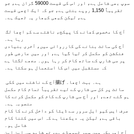
سوپ بھی شامل ہے، اور اس کی قیمت 59000 گران ہے، جو
تقریباً 1,150 روپے بنتی ہے، جو کہ ایک اچھی قیمت
ہے، لیکن کبھی کبھار یہ ٹھیک ہے۔
آج کا مخصوص کھانے کا پیکج، ناشتے سے کم اچھا لگ
رہا ہے۔
آج کی سائٹ بنانے کی کارروائی میں، آخری بنیادی
فنکشن کو مکمل کر لیا گیا ہے، اور میں عارضی طور
پر سی شارپ کے ساتھ کام کر رہا ہوں۔ مجھے لگتا ہے
کہ مستقبل میں اس کا استعمال ہو سکتا ہے۔
آج کے ناشتے میں ککی揚げ ہے۔ بہت اچھا۔
سائٹ پر کل سی شارپ کے لیے تقریباً تمام کام مکمل
ہو گئے تھے، اور آج سی شارپ کے کام کو مکمل کرنے کا
منصوبہ ہے۔
صرف ایس کیو ایل سرور سے ڈیٹا کو داخل کرنے کا کام
باقی ہے، لیکن یہ دیکھنا ہے کہ اس میں کتنا کام
شامل ہو۔
آج امریکہ میں سپر ٹیوسڈے ہے، تو شاید سی این این