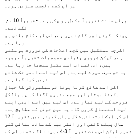
پر آج کچھ دلچسپ چیزیں ہوں۔
پہلی سائٹ تقریباً مکمل ہو چکی ہے۔ تقریباً 10 دن
لگے تھے۔
چونکہ کوئی اور کام نہیں ہے، اس لیے کام جلدی ہو
رہا ہے۔
اگرچہ مستقبل میں کچھ اصلاحات کی ضرورت ہو سکتی
ہے، لیکن ضروری بنیادی خصوصیات تقریباً موجود
ہیں، اس لیے اب اسے مکمل سمجھا جا رہا ہے۔
یہ تو صرف میرے لیے ہے، اس لیے اسے ابھی تک شائع
نہیں کیا گیا ہے۔
اگر اسے شائع کرنا ہوتا تو سیکیورٹی کا خیال
رکھنا ہوتا، اور مجھے نہیں لگتا کہ یہ بالکل
فروخت کے لیے تیار ہے، اس لیے میں اسے ابھی اپنے
لیے استعمال کروں گا۔ یہ عین توقع کے مطابق ہے۔
اس کی ایک ابتدائی شکل پہلی کمپنی میں تقریباً 12
سال پہلے ڈلفی اور انٹر بیس کے ساتھ بنائی گئی
تھی، لیکن اس وقت تقریباً 3-4 مہینے لگے تھے۔ اس کے