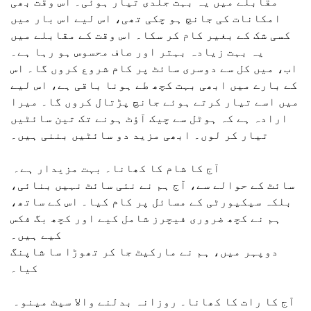
مقابلے میں یہ بہت جلدی تیار ہوئی۔ اس وقت بھی
امکانات کی جانچ ہو چکی تھی، اس لیے اس بار میں
کسی شک کے بغیر کام کر سکا۔ اس وقت کے مقابلے میں
یہ بہت زیادہ بہتر اور صاف محسوس ہو رہا ہے۔
اب، میں کل سے دوسری سائٹ پر کام شروع کروں گا۔ اس
کے بارے میں ابھی بہت کچھ طے ہونا باقی ہے، اس لیے
میں اسے تیار کرتے ہوئے جانچ پڑتال کروں گا۔ میرا
ارادہ ہے کہ ہوٹل سے چیک آؤٹ ہونے تک تین سائٹیں
تیار کر لوں۔ ابھی مزید دو سائٹیں بننی ہیں۔
آج کا شام کا کھانا۔ بہت مزیدار ہے۔
سائٹ کے حوالے سے، آج ہم نے نئی سائٹ نہیں بنائی،
بلکہ سیکیورٹی کے مسائل پر کام کیا۔ اس کے ساتھ،
ہم نے کچھ ضروری فیچرز شامل کیے اور کچھ بگ فکس
کیے ہیں۔
دوپہر میں، ہم نے مارکیٹ جا کر تھوڑا سا شاپنگ
کیا۔
آج کا رات کا کھانا۔ روزانہ بدلنے والا سیٹ مینو۔