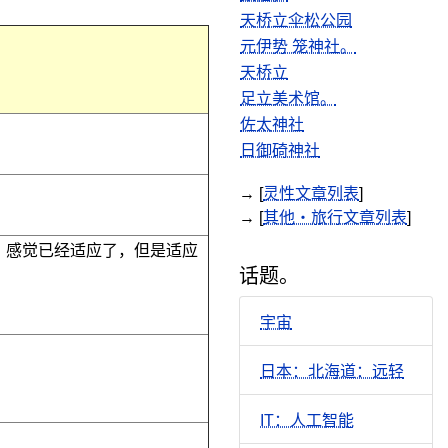
天桥立伞松公园
元伊势 笼神社。
天桥立
足立美术馆。
佐太神社
日御碕神社
→ [
灵性文章列表
]
→ [
其他・旅行文章列表
]
，感觉已经适应了，但是适应
话题。
宇宙
日本：北海道：远轻
IT：人工智能