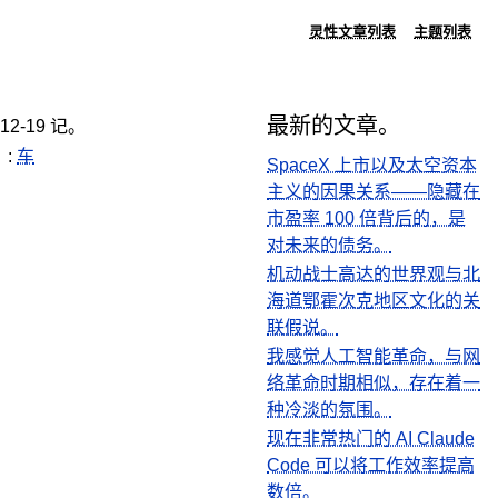
灵性文章列表
主题列表
最新的文章。
-12-19 记。
。:
车
SpaceX 上市以及太空资本
主义的因果关系——隐藏在
市盈率 100 倍背后的，是
对未来的债务。
机动战士高达的世界观与北
海道鄂霍次克地区文化的关
联假说。
我感觉人工智能革命，与网
络革命时期相似，存在着一
种冷淡的氛围。
现在非常热门的 AI Claude
Code 可以将工作效率提高
数倍。