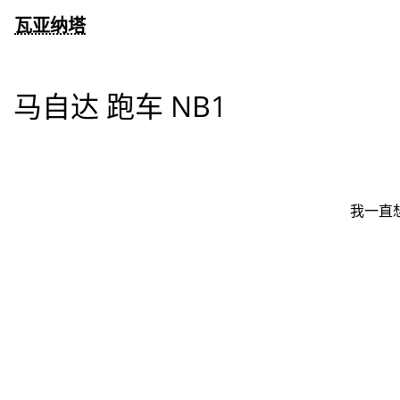
瓦亚纳塔
马自达 跑车 NB1
我一直