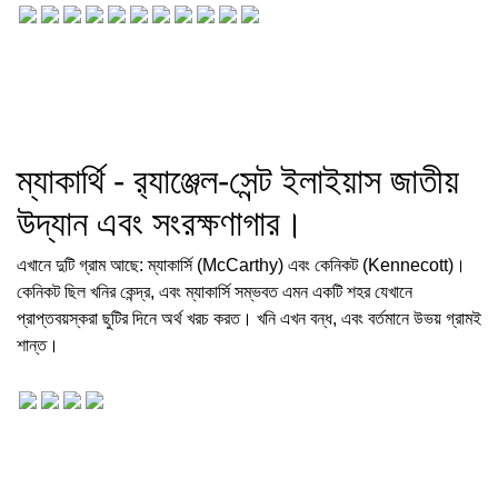
ম্যাকার্থি - র‍্যাঞ্জেল-সেন্ট ইলাইয়াস জাতীয়
উদ্যান এবং সংরক্ষণাগার।
এখানে দুটি গ্রাম আছে: ম্যাকার্সি (McCarthy) এবং কেনিকট (Kennecott)।
কেনিকট ছিল খনির কেন্দ্র, এবং ম্যাকার্সি সম্ভবত এমন একটি শহর যেখানে
প্রাপ্তবয়স্করা ছুটির দিনে অর্থ খরচ করত। খনি এখন বন্ধ, এবং বর্তমানে উভয় গ্রামই
শান্ত।