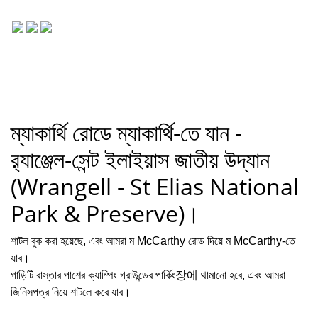
ম্যাকার্থি রোডে ম্যাকার্থি-তে যান -
র‍্যাঞ্জেল-সেন্ট ইলাইয়াস জাতীয় উদ্যান
(Wrangell - St Elias National
Park & Preserve)।
শাটল বুক করা হয়েছে, এবং আমরা ম McCarthy রোড দিয়ে ম McCarthy-তে
যাব।
গাড়িটি রাস্তার পাশের ক্যাম্পিং গ্রাউন্ডের পার্কিং장에 থামানো হবে, এবং আমরা
জিনিসপত্র নিয়ে শাটলে করে যাব।