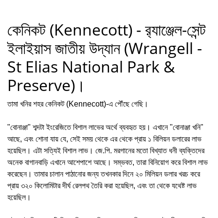
কেনিকট (Kennecott) - র‍্যাঞ্জেল-সেন্ট
ইলাইয়াস জাতীয় উদ্যান (Wrangell -
St Elias National Park &
Preserve)।
তামা খনির শহর কেনিকট (Kennecott)-এ পৌঁছে গেছি।
"বোনাঞ্জা" শব্দটা ইংরেজিতে বিশাল লাভের অর্থে ব্যবহৃত হয়। এখানে "বোনাঞ্জা খনি"
আছে, এবং শোনা যায় যে, সেই সময় থেকে এর থেকে প্রায় ১ বিলিয়ন ডলারের লাভ
হয়েছিল। এটা সত্যিই বিশাল লাভ। জে.পি. মরগানের মতো বিখ্যাত ধনী ব্যক্তিদের
অনেক বাগানবাড়ি এখানে আশেপাশে আছে। সম্ভবত, তারা বিনিয়োগ করে বিশাল লাভ
করেছেন। তামার চালান পাঠানোর জন্য তখনকার দিনে ২০ মিলিয়ন ডলার খরচ করে
প্রায় ৩২০ কিলোমিটার দীর্ঘ রেলপথ তৈরি করা হয়েছিল, এবং তা থেকে যথেষ্ট লাভ
হয়েছিল।