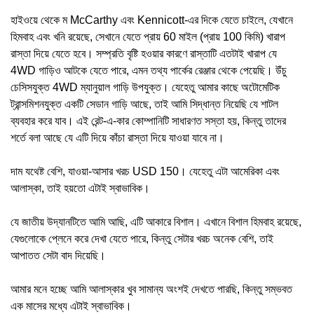
হাইওয়ে থেকে ম McCarthy এবং Kennicott-এর দিকে যেতে চাইলে, যেখানে
হিমবাহ এবং খনি রয়েছে, সেখানে যেতে প্রায় 60 মাইল (প্রায় 100 কিমি) খারাপ
রাস্তা দিয়ে যেতে হবে। সম্প্রতি বৃষ্টি হওয়ার কারণে রাস্তাটি এতটাই খারাপ যে
4WD গাড়িও আটকে যেতে পারে, এমন তথ্য পার্কের রেঞ্জার থেকে পেয়েছি। উঁচু
চেসিসযুক্ত 4WD ম্যানুয়াল গাড়ি উপযুক্ত। যেহেতু আমার কাছে অটোমেটিক
ট্রান্সমিশনযুক্ত একটি সেডান গাড়ি আছে, তাই আমি সিদ্ধান্ত নিয়েছি যে শাটল
ব্যবহার করে যাব। এই রেন্ট-এ-কার কোম্পানিটি সাধারণত সস্তা হয়, কিন্তু তাদের
শর্তে বলা আছে যে এটি দিয়ে কাঁচা রাস্তা দিয়ে যাওয়া যাবে না।
দাম যথেষ্ট বেশি, যাওয়া-আসার খরচ USD 150। যেহেতু এটা আমেরিকা এবং
আলাস্কা, তাই হয়তো এটাই স্বাভাবিক।
যে জাতীয় উদ্যানটিতে আমি আছি, এটি আকারে বিশাল। এখানে বিশাল হিমবাহ রয়েছে,
যেগুলোকে প্লেনে করে দেখা যেতে পারে, কিন্তু সেটার খরচ অনেক বেশি, তাই
আপাতত সেটা বাদ দিয়েছি।
আমার মনে হচ্ছে আমি আলাস্কার খুব সামান্য অংশই দেখতে পারছি, কিন্তু সম্ভবত
এক মাসের মধ্যে এটাই স্বাভাবিক।