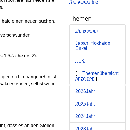
ransportiere, schneiden sie
Reiseberichte.
]
t.
Themen
h bald einen neuen suchen.
Universum
 2 verschwunden.
Japan: Hokkaido:
Enkei
 1,5-fache der Zeit
IT: KI
[
→ Themenübersicht
unigen nicht unangenehm ist.
anzeigen.
]
saki erkennen, selbst wenn
2026Jahr
2025Jahr
2024Jahr
nt, dass es an den Stellen
2023Jahr