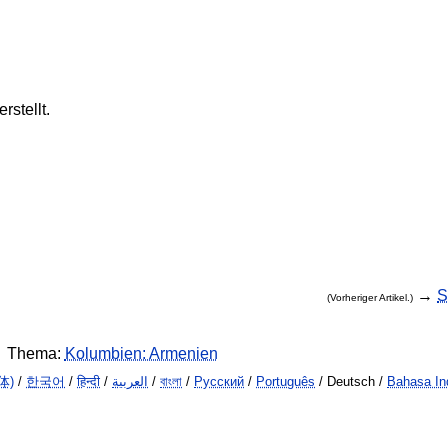
rstellt.
→
S
(Vorheriger Artikel.)
Thema:
Kolumbien: Armenien
体)
/
한국어
/
हिन्दी
/
العربية
/
বাংলা
/
Русский
/
Português
/ Deutsch /
Bahasa In