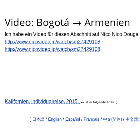
Video: Bogotá → Armenien
Ich habe ein Video für diesen Abschnitt auf Nico Nico Douga e
http://www.nicovideo.jp/watch/sm27429108
http://www.nicovideo.jp/watch/sm27429108
Kalifornien, Individualreise, 2015.
←
(Der folgende Artikel.)
[
日本語
/
English
/
Español
/
Français
/
中文(簡体)
/
中文(繁