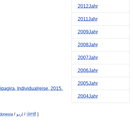
2012Jahr
2011Jahr
2009Jahr
2008Jahr
2007Jahr
2006Jahr
2005Jahr
ipagira, Individualreise, 2015.
2004Jahr
donesia
/
اردو
/
ਪੰਜਾਬੀ
]