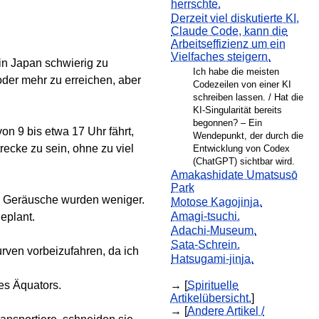
herrschte.
Derzeit viel diskutierte KI,
Claude Code, kann die
Arbeitseffizienz um ein
Vielfaches steigern.
in Japan schwierig zu
Ich habe die meisten
 oder mehr zu erreichen, aber
Codezeilen von einer KI
schreiben lassen. / Hat die
KI-Singularität bereits
begonnen? – Ein
on 9 bis etwa 17 Uhr fährt,
Wendepunkt, der durch die
recke zu sein, ohne zu viel
Entwicklung von Codex
(ChatGPT) sichtbar wird.
Amakashidate Umatsusō
Park
e Geräusche wurden weniger.
Motose Kagojinja.
Amagi-tsuchi.
eplant.
Adachi-Museum.
Sata-Schrein.
urven vorbeizufahren, da ich
Hatsugami-jinja.
des Äquators.
→ [
Spirituelle
Artikelübersicht.
]
→ [
Andere Artikel /