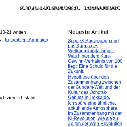
SPIRITUELLE ARTIKELÜBERSICHT.
THEMENÜBERSICHT
Neueste Artikel.
10-21 written
a:
Kolumbien: Armenien
SpaceX Börsengang und
das Karma des
Weltraumkapitalismus –
Was hinter dem Kurs-
Gewinn-Verhältnis von 100
liegt: Eine Schuld für die
Zukunft.
Hypothese über den
Zusammenhang zwischen
der Gundam-Welt und der
Kultur des Ochotsk-
Gebiets in Hokkaido.
h ziemlich stabil.
Ich spüre eine ähnliche,
abkühlende Atmosphäre
im Zusammenhang mit der
KI-Revolution, wie sie zu
Zeiten der Web-Revolution