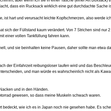
chlimm, aber wenn ich sie in einer Tasche (einer Art Boxsack) t
dacht, dass ein Rucksack wirklich eine gut durchdachte Sache is
 ist hart und verursacht leichte Kopfschmerzen, also werde ic
hat sich der Füllstand kaum verändert. Von 7 Strichen sind nur
t einer vollen Tankfüllung fahren kann.
ll, und sie beinhalten keine Pausen, daher sollte man etwa das
nach der Einfahrzeit reibungsloser laufen wird und das Beschle
unterscheiden, und man würde es wahrscheinlich nicht als Kawa
 Nacken und in den Händen.
 Motorrad gewesen, so dass meine Muskeln schwach waren.
t bedeckt, wie ich es in Japan noch nie gesehen habe. Es schei