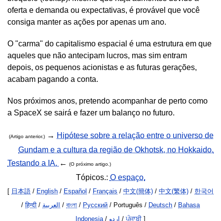
oferta e demanda ou expectativas, é provável que você
consiga manter as ações por apenas um ano.
O "carma" do capitalismo espacial é uma estrutura em que
aqueles que não antecipam lucros, mas sim entram
depois, os pequenos acionistas e as futuras gerações,
acabam pagando a conta.
Nos próximos anos, pretendo acompanhar de perto como
a SpaceX se sairá e fazer um balanço no futuro.
→
Hipótese sobre a relação entre o universo de
(Artigo anterior.)
Gundam e a cultura da região de Okhotsk, no Hokkaido.
Testando a IA.
←
(O próximo artigo.)
Tópicos.:
O espaço.
[
日本語
/
English
/
Español
/
Français
/
中文(簡体)
/
中文(繁体)
/
한국어
/
हिन्दी
/
العربية
/
বাংলা
/
Русский
/ Português /
Deutsch
/
Bahasa
Indonesia
/
اردو
/
ਪੰਜਾਬੀ
]